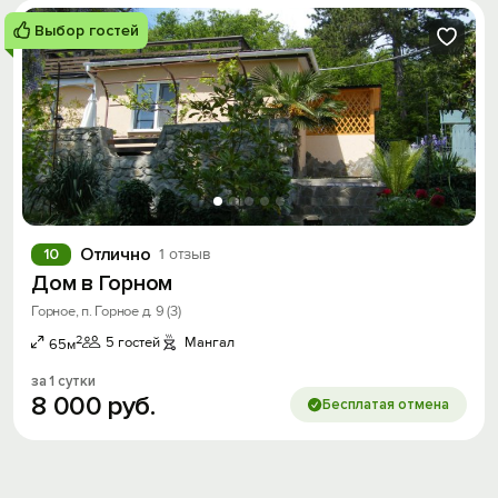
Выбор гостей
Отлично
10
1 отзыв
Дом в Горном
Горное, п. Горное д. 9 (3)
2
5 гостей
Мангал
65м
за 1 сутки
8
000
руб.
Бесплатая отмена