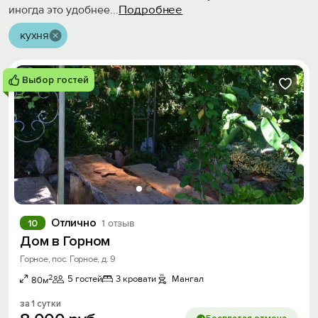
Подробнее
иногда это удобнее
...
кухня
Выбор гостей
Отлично
10
1 отзыв
Дом в Горном
Горное, пос. Горное, д. 9
2
5 гостей
3 кровати
Мангал
80м
за 1 сутки