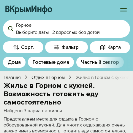
ВКрымИнфо
Горное
Войти
Выберите даты
·
2 взрослых
без детей
Избранное
Сорт.
Фильтр
Карта
История просмотра
Дома
Гостевые дома
Частный сектор
Добавить свой объект
Главная
Отдых в Горном
Жилье в Горном с кухней
Жилье в Горном с кухней.
Возможность готовить еду
самостоятельно
Найдено
3
варианта жилья
Представляем места для отдыха в Горном с
оборудованной кухней. Для многих отдыхающих очень
важно иметь возможность готовить еду самостоятельно,