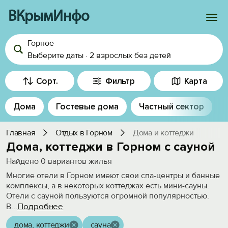
ВКрымИнфо
Горное
Войти
Выберите даты
·
2 взрослых
без детей
Избранное
Сорт.
Фильтр
Карта
История просмотра
Дома
Гостевые дома
Частный сектор
Добавить свой объект
Главная
Отдых в Горном
Дома и коттеджи
Дома, коттеджи в Горном с сауной
Найдено
0
вариантов жилья
Многие отели в Горном имеют свои спа-центры и банные
комплексы, а в некоторых коттеджах есть мини-сауны.
Отели с сауной пользуются огромной популярностью.
Подробнее
В
...
дома, коттеджи
сауна