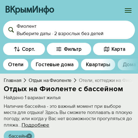
ВКрымИнфо
Фиолент
Войти
Выберите даты
·
2 взрослых
без детей
Избранное
Сорт.
Фильтр
Карта
История просмотра
Отели
Гостевые дома
Квартиры
Дома
Добавить свой объект
Главная
Отдых на Фиоленте
Отели, коттеджи на Фиоле
Отдых на Фиоленте с бассейном
Найдено
1
вариант жилья
Наличие бассейна - это важный момент при выборе
места для отдыха! Здесь Вы сможете поплавать в плохую
погоду, или когда у Вас нет возможности прогуляться до
Подробнее
пляжа
...
бассейн