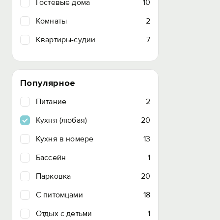
Гостевые дома
10
Комнаты
2
Квартиры-судии
7
Популярное
Питание
2
Кухня (любая)
20
Кухня в номере
13
Бассейн
1
Парковка
20
C питомцами
18
Отдых с детьми
1