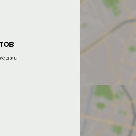
тов
ие даты