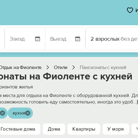
2 взрослых
·
без де
Отдых на Фиоленте
Отели
Пансионаты с кухней
онаты на Фиоленте с кухней
риантов жилья
 места для отдыха на Фиоленте с оборудованной кухней. Д
возможность готовить еду самостоятельно, иногда это удоб
...
кухня
Гостевые дома
Дома
Квартиры
У моря