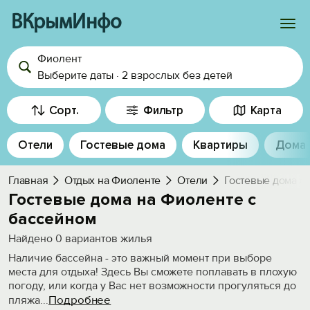
ВКрымИнфо
Фиолент
Войти
Выберите даты
·
2 взрослых
без детей
Избранное
Сорт.
Фильтр
Карта
История просмотра
Отели
Гостевые дома
Квартиры
Дома
Добавить свой объект
Главная
Отдых на Фиоленте
Отели
Гостевые дома с
Гостевые дома на Фиоленте с
бассейном
Найдено
0
вариантов жилья
Наличие бассейна - это важный момент при выборе
места для отдыха! Здесь Вы сможете поплавать в плохую
погоду, или когда у Вас нет возможности прогуляться до
Подробнее
пляжа
...