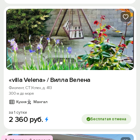
«villa Velena» / Вилла Велена
Фиолент, СТ Успех, д. 413
300 м до моря
Кухня
Мангал
за 1 сутки
2
360
руб.
Бесплатая отмена