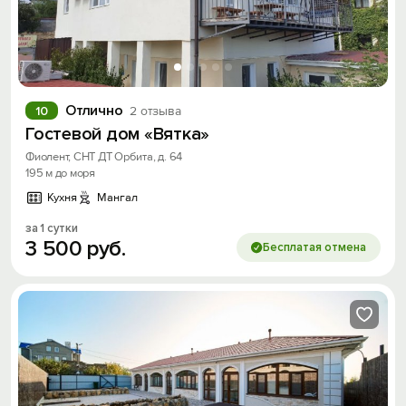
Вход на сайт
Войти или
Зарегистрироваться
Отлично
10
2 отзыва
Гостевой дом «Вятка»
Войти
Фиолент, СНТ ДТ Орбита, д. 64
195 м до моря
Войти с помощью
Кухня
Мангал
за 1 сутки
Скидка −5%
3
500
руб.
Бесплатая отмена
Хочешь дешевле? Оставь почту и получи
промокод на первое бронирование!
Получить промокод