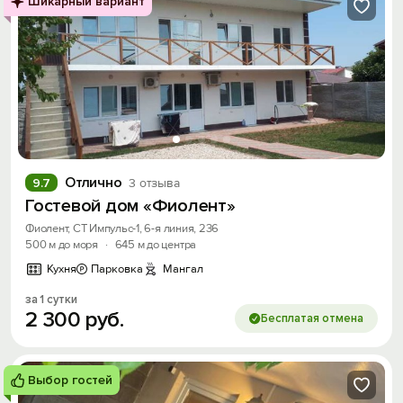
Шикарный вариант
Отлично
9.7
3 отзыва
Гостевой дом «Фиолент»
Фиолент, СТ Импульс-1, 6-я линия, 236
500 м до моря
·
645 м до центра
Кухня
Парковка
Мангал
за 1 сутки
2
300
руб.
Бесплатая отмена
Выбор гостей