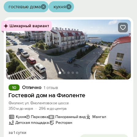
гостевые дома
кухня
Шикарный вариант
Отлично
10
1 отзыв
Гостевой дом на Фиоленте
Фиолент, ул. Фиолентовское шоссе
350 м до моря
·
296 м до центра
Кухня
Парковка
Панорамный вид
Мангал
Детская площадка
Ресторан
за 1 сутки