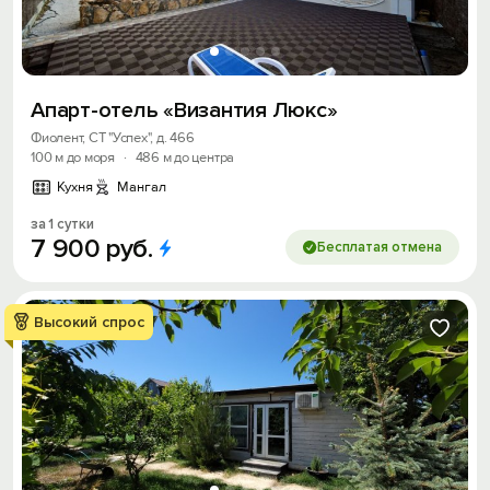
Апарт-отель «Византия Люкс»
Фиолент, СТ "Успех", д. 466
100 м до моря
·
486 м до центра
Кухня
Мангал
за 1 сутки
7
900
руб.
Бесплатая отмена
Высокий спрос