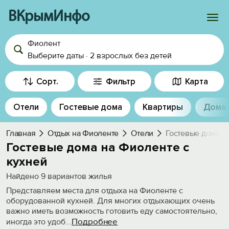
ВКрымИнфо
Фиолент
Войти
Выберите даты
·
2 взрослых
без детей
Избранное
Сорт.
Фильтр
Карта
История просмотра
Отели
Гостевые дома
Квартиры
Дома
Добавить свой объект
Главная
Отдых на Фиоленте
Отели
Гостевые дома с 
Гостевые дома на Фиоленте с
кухней
Найдено
9
вариантов жилья
Представляем места для отдыха на Фиоленте с
оборудованной кухней. Для многих отдыхающих очень
важно иметь возможность готовить еду самостоятельно,
Подробнее
иногда это удоб
...