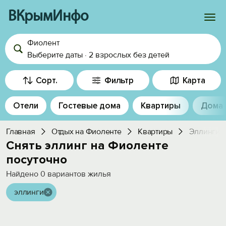
ВКрымИнфо
Фиолент
Войти
Выберите даты
·
2 взрослых
без детей
Избранное
Сорт.
Фильтр
Карта
История просмотра
Отели
Гостевые дома
Квартиры
Дома
Добавить свой объект
Главная
Отдых на Фиоленте
Квартиры
Эллинги
Снять эллинг на Фиоленте
посуточно
Найдено
0
вариантов жилья
эллинги