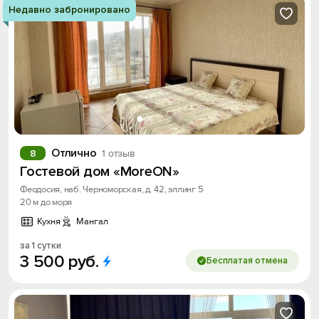
Недавно забронировано
Отлично
8
1 отзыв
Гостевой дом «MoreON»
Феодосия, наб. Черноморская, д. 42, эллинг 5
20 м до моря
Кухня
Мангал
за 1 сутки
3
500
руб.
Бесплатая отмена