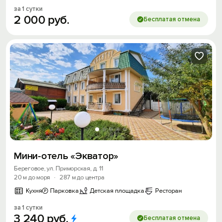
за 1 сутки
2
000
руб.
Бесплатая отмена
Войти
Войти с помощью
Скидка −5%
Хочешь дешевле? Оставь почту и получи
промокод на первое бронирование!
Получить промокод
Мини-отель «Экватор»
Береговое, ул. Приморская, д. 11
20 м до моря
·
287 м до центра
Кухня
Парковка
Детская площадка
Ресторан
за 1 сутки
3
240
руб.
Бесплатая отмена