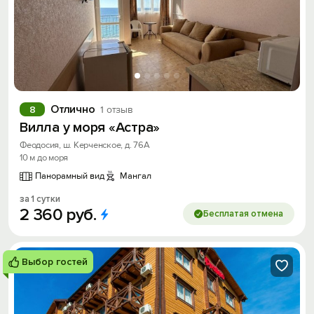
Отлично
8
1 отзыв
Вилла у моря «Астра»
Феодосия, ш. Керченское, д. 76А
10 м до моря
Панорамный вид
Мангал
за 1 сутки
2
360
руб.
Бесплатая отмена
Выбор гостей