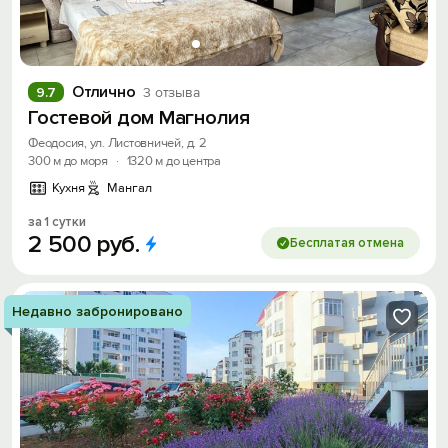
Отлично
9.7
3 отзыва
Гостевой дом Магнолия
Феодосия, ул. Листовничей, д. 2
300 м до моря
·
1320 м до центра
Кухня
Мангал
за 1 сутки
2
500
руб.
Бесплатая отмена
Недавно забронировано