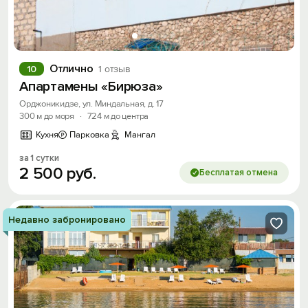
Отлично
10
1 отзыв
Апартамены «Бирюза»
Орджоникидзе, ул. Миндальная, д. 17
300 м до моря
·
724 м до центра
Кухня
Парковка
Мангал
за 1 сутки
2
500
руб.
Бесплатая отмена
Недавно забронировано