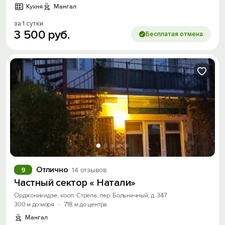
Кухня
Мангал
за 1 сутки
3
500
руб.
Бесплатая отмена
Отлично
9
14 отзывов
Вход на сайт
Частный сектор « Натали»
Войти или
Зарегистрироваться
Орджоникидзе, кооп. Стрела, пер. Больничный, д. 347
300 м до моря
·
718 м до центра
Мангал