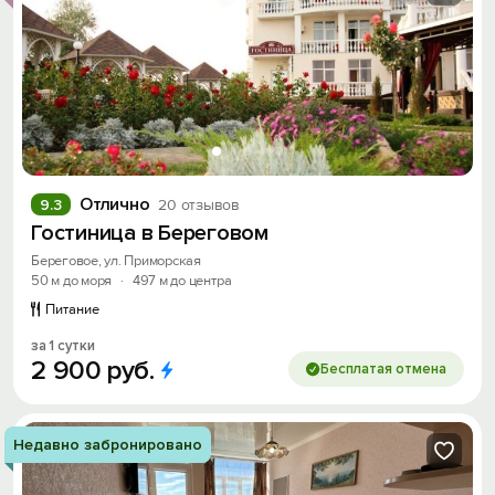
Отлично
9.3
20 отзывов
Гостиница в Береговом
Береговое, ул. Приморская
50 м до моря
·
497 м до центра
Питание
за 1 сутки
2
900
руб.
Бесплатая отмена
Недавно забронировано