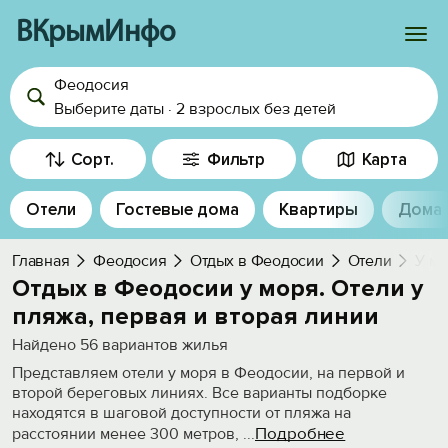
ВКрымИнфо
Феодосия
Войти
Выберите даты
·
2 взрослых
без детей
Избранное
Сорт.
Фильтр
Карта
История просмотра
Отели
Гостевые дома
Квартиры
Дома
Добавить свой объект
Главная
Феодосия
Отдых в Феодосии
Отели
У мо
Отдых в Феодосии у моря. Отели у
пляжа, первая и вторая линии
Найдено
56
вариантов жилья
Представляем отели у моря в Феодосии, на первой и
второй береговых линиях. Все варианты подборке
находятся в шаговой доступности от пляжа на
Подробнее
расстоянии менее 300 метров,
...