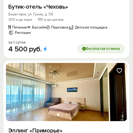
Бутик-отель «Чеховь»
Береговое, ул. Грина, д. 58
300 м до моря
·
1115 м до центра
Питание
Бассейн
Парковка
Детская площадка
Ресторан
за 1 сутки
4
500
руб.
Бесплатая отмена
Эллинг «Приморье»