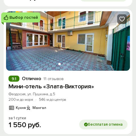
Выбор гостей
Отлично
9.1
11 отзывов
Мини-отель «Злата-Виктория»
Феодосия, ул. Пушкина, д.5
200 м до моря
·
546 м до центра
Кухня
Мангал
за 1 сутки
1
550
руб.
Бесплатая отмена