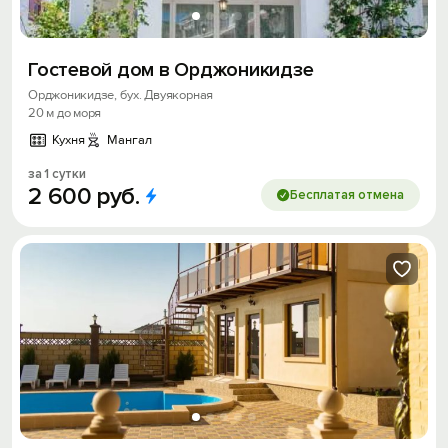
Гостевой дом в Орджоникидзе
Орджоникидзе, бух. Двуякорная
20 м до моря
Кухня
Мангал
за 1 сутки
2
600
руб.
Бесплатая отмена