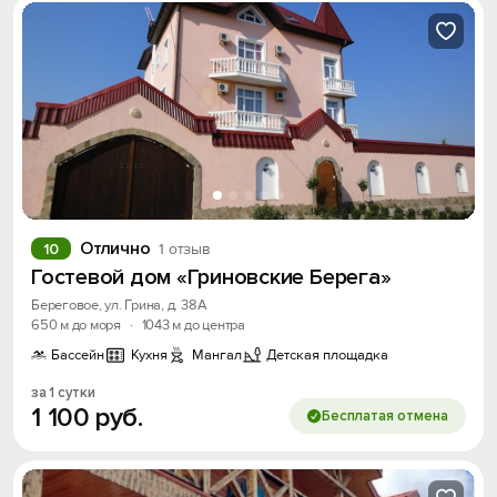
Отлично
10
1 отзыв
Гостевой дом «Гриновские Берега»
Береговое, ул. Грина, д. 38А
650 м до моря
·
1043 м до центра
Бассейн
Кухня
Мангал
Детская площадка
за 1 сутки
1
100
руб.
Бесплатая отмена