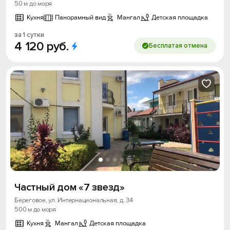
50 м до моря
Кухня
Панорамный вид
Мангал
Детская площадка
за 1 сутки
4
120
руб.
Бесплатая отмена
Войти
Войти с помощью
Скидка −5%
Хочешь дешевле? Оставь почту и получи
промокод на первое бронирование!
Получить промокод
Частный дом «7 звезд»
Береговое, ул. Интернациональная, д. 34
500 м до моря
Кухня
Мангал
Детская площадка