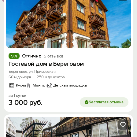
Отлично
9.4
5 отзывов
Гостевой дом в Береговом
Береговое, ул. Приморская
60 м до моря
·
250 м до центра
Кухня
Мангал
Детская площадка
за 1 сутки
3
000
руб.
Бесплатая отмена