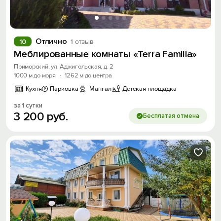
Отлично
10
1 отзыв
Меблированные комнаты «Terra Familia»
Приморский, ул. Аджигольская, д. 2
1000 м до моря
·
1262 м до центра
Кухня
Парковка
Мангал
Детская площадка
за 1 сутки
3
200
руб.
Бесплатая отмена