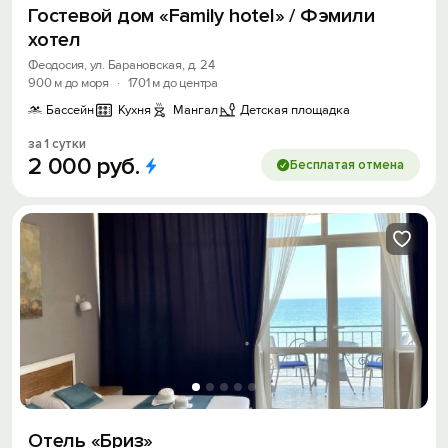
Гостевой дом «Family hotel» / Фэмили
хотел
Феодосия, ул. Барановская, д. 24
900 м до моря
·
1701 м до центра
Бассейн
Кухня
Мангал
Детская площадка
за 1 сутки
2
000
руб.
Бесплатая отмена
Отель «Бриз»