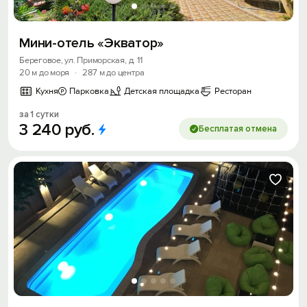
Мини-отель «Экватор»
Береговое, ул. Приморская, д. 11
20 м до моря
·
287 м до центра
Кухня
Парковка
Детская площадка
Ресторан
за 1 сутки
3
240
руб.
Бесплатая отмена