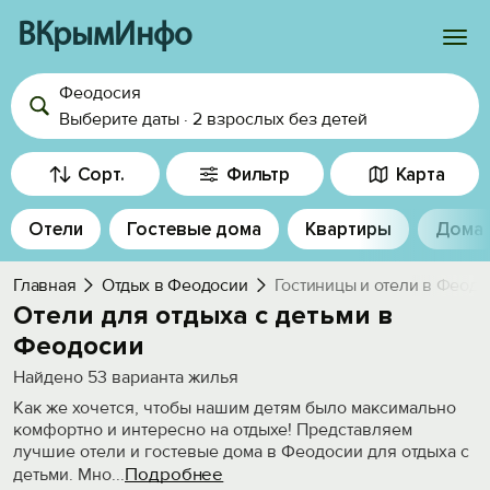
ВКрымИнфо
Феодосия
Войти
Выберите даты
·
2 взрослых
без детей
Избранное
Сорт.
Фильтр
Карта
История просмотра
Отели
Гостевые дома
Квартиры
Дома
Добавить свой объект
Главная
Отдых в Феодосии
Гостиницы и отели в Феод
Отели для отдыха с детьми в
Феодосии
Найдено
53
варианта жилья
Как же хочется, чтобы нашим детям было максимально
комфортно и интересно на отдыхе! Представляем
лучшие отели и гостевые дома в Феодосии для отдыха с
Подробнее
детьми. Мно
...