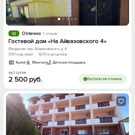
Отлично
10
1 отзыв
Гостевой дом «На Айвазовского 4»
Феодосия, пер. Айвазовского, д. 4
500 м до моря
·
1200 м до центра
Кухня
Мангал
Детская площадка
за 1 сутки
2
500
руб.
Бесплатая отмена