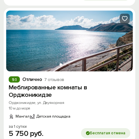
Отлично
9.1
7 отзывов
Меблированные комнаты в
Орджоникидзе
Орджоникидзе, ул. Двуякорная
10 м до моря
Мангал
Детская площадка
за 1 сутки
5
750
руб.
Бесплатая отмена