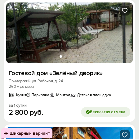
Гостевой дом «Зелёный дворик»
Приморский, ул. Рабочая, д. 24
260 м до моря
Кухня
Парковка
Мангал
Детская площадка
за 1 сутки
2
800
руб.
Бесплатая отмена
Шикарный вариант