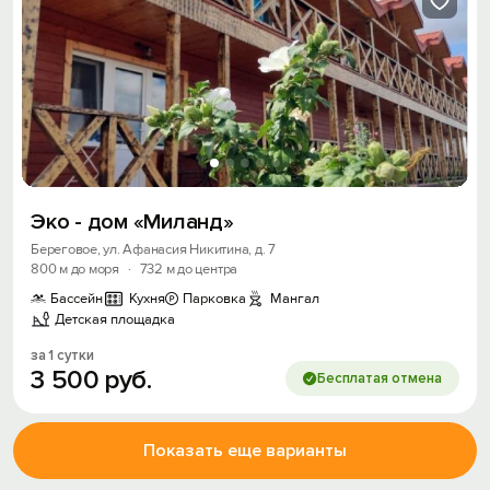
Эко - дом «Миланд»
Береговое, ул. Афанасия Никитина, д. 7
800 м до моря
·
732 м до центра
Бассейн
Кухня
Парковка
Мангал
Детская площадка
за 1 сутки
3
500
руб.
Бесплатая отмена
Показать еще варианты