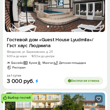
Гостевой дом «Guest House Lyudmila»/
Гэст хаус Людмила
Феодосия, ул. Барановская, д. 25
600 м до моря
·
1653 м до центра
Бассейн
Кухня
Мангал
Детская площадка
Ресторан
за 1 сутки
3
000
руб.
Бесплатая отмена
Выбор гостей