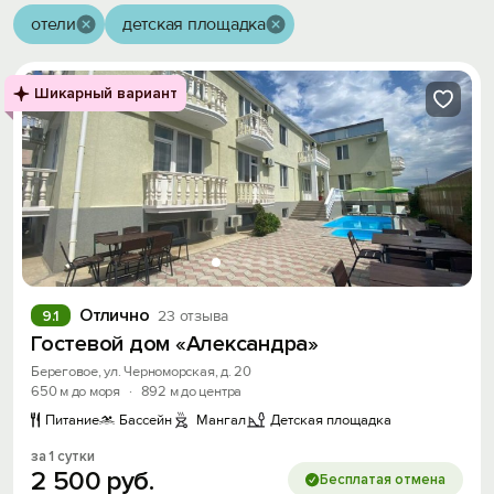
отели
детская площадка
Шикарный вариант
Отлично
9.1
23 отзыва
Гостевой дом «Александра»
Береговое, ул. Черноморская, д. 20
650 м до моря
·
892 м до центра
Питание
Бассейн
Мангал
Детская площадка
за 1 сутки
2
500
руб.
Бесплатая отмена