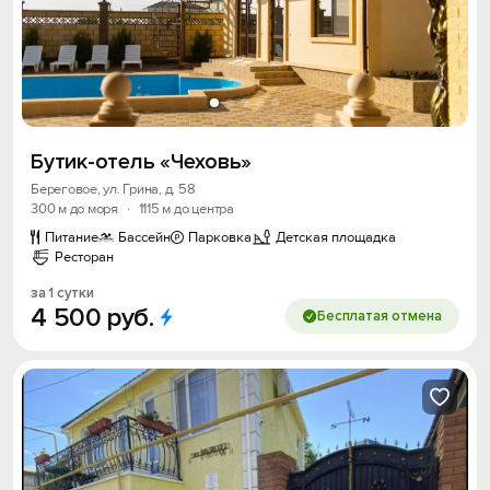
Бутик-отель «Чеховь»
Береговое, ул. Грина, д. 58
300 м до моря
·
1115 м до центра
Питание
Бассейн
Парковка
Детская площадка
Ресторан
за 1 сутки
4
500
руб.
Бесплатая отмена