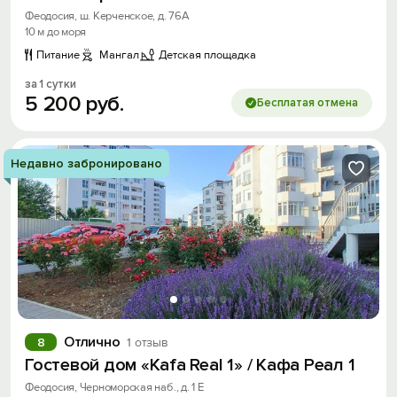
Феодосия, ш. Керченское, д. 76А
10 м до моря
Питание
Мангал
Детская площадка
за 1 сутки
5
200
руб.
Бесплатая отмена
Недавно забронировано
Вход на сайт
Отлично
8
1 отзыв
Войти или
Зарегистрироваться
Гостевой дом «Kafa Real 1» / Кафа Реал 1
Феодосия, Черноморская наб., д. 1 Е