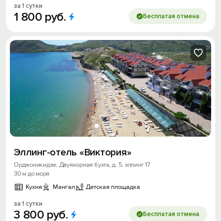
за 1 сутки
1
800
руб.
Бесплатая отмена
Эллинг-отель «Виктория»
Орджоникидзе, Двуякорная бухта, д. 5, эллинг 17
30 м до моря
Кухня
Мангал
Детская площадка
за 1 сутки
3
800
руб.
Бесплатая отмена