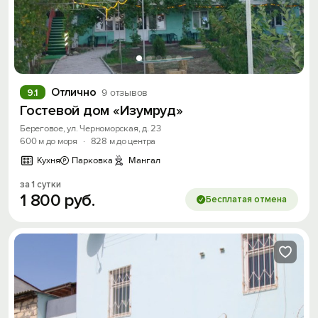
Отлично
9.1
9 отзывов
Гостевой дом «Изумруд»
Береговое, ул. Черноморская, д. 23
600 м до моря
·
828 м до центра
Кухня
Парковка
Мангал
за 1 сутки
1
800
руб.
Бесплатая отмена