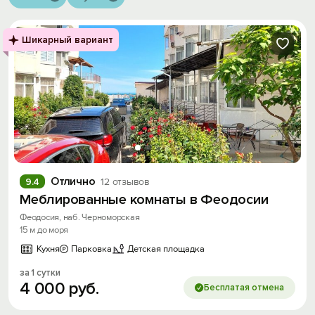
Шикарный вариант
Отлично
9.4
12 отзывов
Меблированные комнаты в Феодосии
Феодосия, наб. Черноморская
15 м до моря
Кухня
Парковка
Детская площадка
за 1 сутки
4
000
руб.
Бесплатая отмена