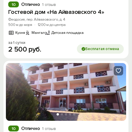
Отлично
10
1 отзыв
Гостевой дом «На Айвазовского 4»
Феодосия, пер. Айвазовского, д. 4
500 м до моря
·
1200 м до центра
Кухня
Мангал
Детская площадка
за 1 сутки
2
500
руб.
Бесплатая отмена
Отлично
10
1 отзыв