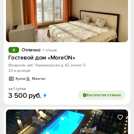
Отлично
8
1 отзыв
Гостевой дом «MoreON»
Феодосия, наб. Черноморская, д. 42, эллинг 5
20 м до моря
Кухня
Мангал
за 1 сутки
3
500
руб.
Бесплатая отмена