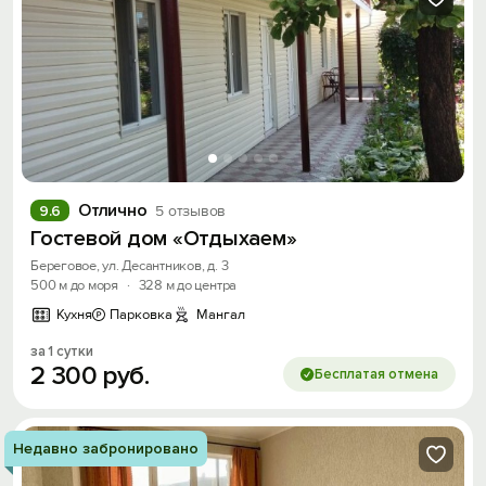
Отлично
9.6
5 отзывов
Гостевой дом «Отдыхаем»
Береговое, ул. Десантников, д. 3
500 м до моря
·
328 м до центра
Кухня
Парковка
Мангал
за 1 сутки
2
300
руб.
Бесплатая отмена
Недавно забронировано