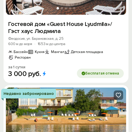
Гостевой дом «Guest House Lyudmila»/
Гэст хаус Людмила
Феодосия, ул. Барановская, д. 25
600 м до моря
·
1653 м до центра
Бассейн
Кухня
Мангал
Детская площадка
Ресторан
за 1 сутки
3
000
руб.
Бесплатая отмена
Недавно забронировано