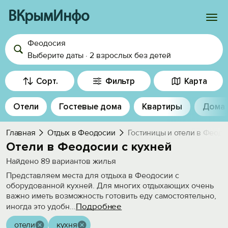
ВКрымИнфо
Феодосия
Войти
Выберите даты
·
2 взрослых
без детей
Избранное
Сорт.
Фильтр
Карта
История просмотра
Отели
Гостевые дома
Квартиры
Дома
Добавить свой объект
Главная
Отдых в Феодосии
Гостиницы и отели в Феод
Отели в Феодосии с кухней
Найдено
89
вариантов жилья
Представляем места для отдыха в Феодосии с
оборудованной кухней. Для многих отдыхающих очень
важно иметь возможность готовить еду самостоятельно,
Подробнее
иногда это удобн
...
отели
кухня