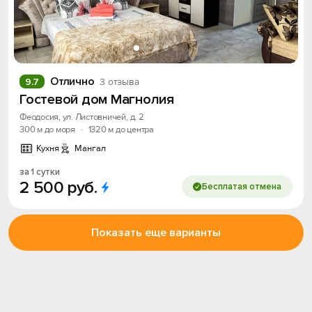
Отлично
9.7
3 отзыва
Гостевой дом Магнолия
Феодосия, ул. Листовничей, д. 2
300 м до моря
·
1320 м до центра
Кухня
Мангал
за 1 сутки
2
500
руб.
Бесплатая отмена
Показать еще варианты