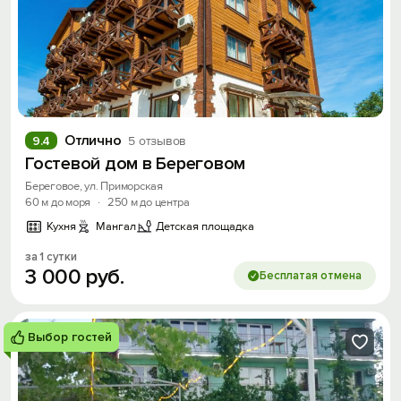
Отлично
9.4
5 отзывов
Гостевой дом в Береговом
Береговое, ул. Приморская
60 м до моря
·
250 м до центра
Кухня
Мангал
Детская площадка
за 1 сутки
3
000
руб.
Бесплатая отмена
Выбор гостей