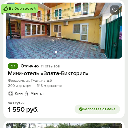
Выбор гостей
Отлично
9.1
11 отзывов
Мини-отель «Злата-Виктория»
Феодосия, ул. Пушкина, д.5
200 м до моря
·
546 м до центра
Кухня
Мангал
за 1 сутки
1
550
руб.
Бесплатая отмена