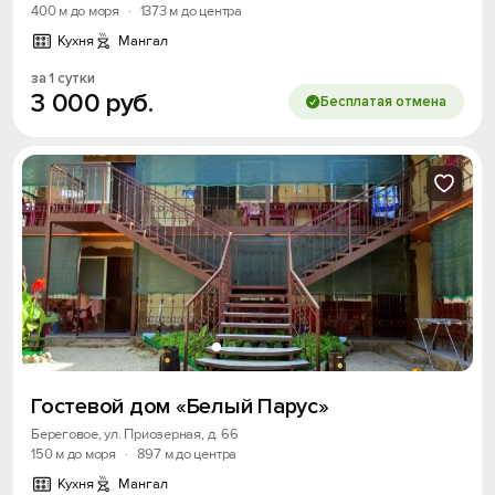
400 м до моря
·
1373 м до центра
Кухня
Мангал
за 1 сутки
3
000
руб.
Бесплатая отмена
Вход на сайт
Гостевой дом «Белый Парус»
Войти или
Зарегистрироваться
Береговое, ул. Приозерная, д. 66
150 м до моря
·
897 м до центра
Кухня
Мангал