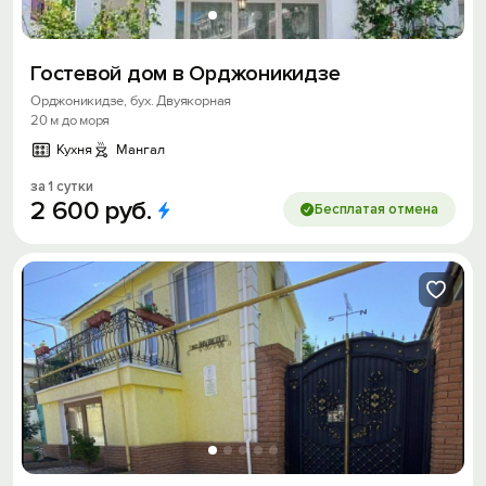
Гостевой дом в Орджоникидзе
Орджоникидзе, бух. Двуякорная
20 м до моря
Кухня
Мангал
за 1 сутки
2
600
руб.
Бесплатая отмена