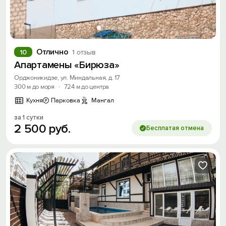
Отлично
10
1 отзыв
Апартамены «Бирюза»
Орджоникидзе, ул. Миндальная, д. 17
300 м до моря
·
724 м до центра
Кухня
Парковка
Мангал
за 1 сутки
2
500
руб.
Бесплатая отмена