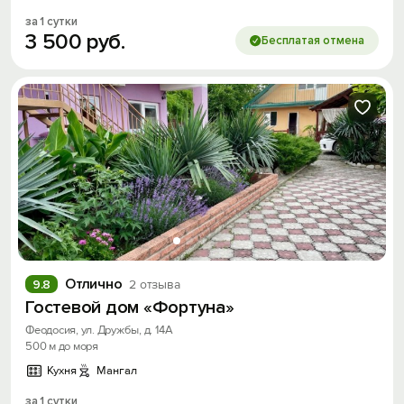
за 1 сутки
3
500
руб.
Бесплатая отмена
Войти
Войти с помощью
Скидка −5%
Хочешь дешевле? Оставь почту и получи
промокод на первое бронирование!
Получить промокод
Отлично
9.8
2 отзыва
Гостевой дом «Фортуна»
Феодосия, ул. Дружбы, д. 14А
500 м до моря
Кухня
Мангал
за 1 сутки