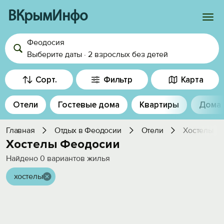
ВКрымИнфо
Феодосия
Войти
Выберите даты
·
2 взрослых
без детей
Избранное
Сорт.
Фильтр
Карта
История просмотра
Отели
Гостевые дома
Квартиры
Дома
Добавить свой объект
Главная
Отдых в Феодосии
Отели
Хостелы
Хостелы Феодосии
Найдено
0
вариантов жилья
хостелы