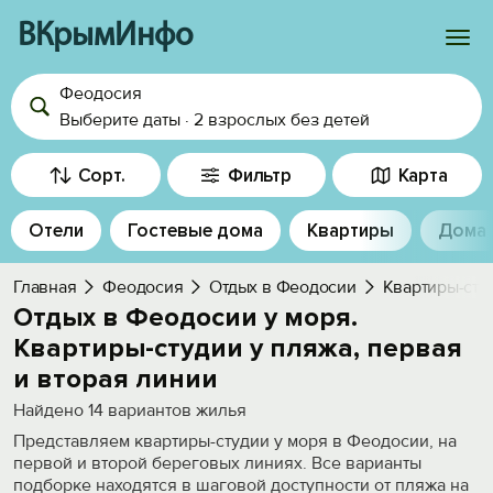
ВКрымИнфо
Феодосия
Войти
Выберите даты
·
2 взрослых
без детей
Избранное
Сорт.
Фильтр
Карта
История просмотра
Отели
Гостевые дома
Квартиры
Дома
Добавить свой объект
Главная
Феодосия
Отдых в Феодосии
Квартиры-сту
Отдых в Феодосии у моря.
Квартиры-студии у пляжа, первая
и вторая линии
Найдено
14
вариантов жилья
Представляем квартиры-студии у моря в Феодосии, на
первой и второй береговых линиях. Все варианты
подборке находятся в шаговой доступности от пляжа на