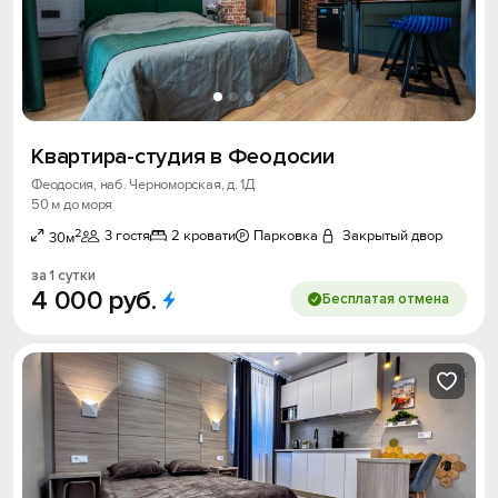
Квартира-студия в Феодосии
Феодосия, наб. Черноморская, д. 1Д
50 м до моря
2
3 гостя
2 кровати
Парковка
Закрытый двор
30м
за 1 сутки
4
000
руб.
Бесплатая отмена