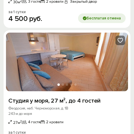
Хочешь дешевле? Оставь почту и получи
2
3 гостя
2 кровати
Закрытый двор
30м
промокод на первое бронирование!
за 1 сутки
4
500
руб.
Бесплатая отмена
Получить промокод
Студия у моря, 27 м², до 4 гостей
Феодосия, наб. Черноморская, д. 1В
243 м до моря
2
4 гостя
2 кровати
27м
за 1 сутки