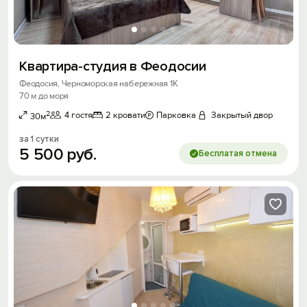
Квартира-студия в Феодосии
Феодосия, Черноморская набережная 1К
70 м до моря
2
4 гостя
2 кровати
Парковка
Закрытый двор
30м
за 1 сутки
5
500
руб.
Бесплатая отмена