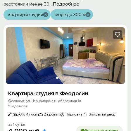
Подробнее
расстоянии менее 30
...
квартиры-студии
море до 300 м
Квартира-студия в Феодосии
Феодосия, ул. Черноморская набережная 1д
5 м до моря
2
4 гостя
2 кровати
Парковка
Закрытый двор
31м
за 1 сутки
Бесплатая отмена