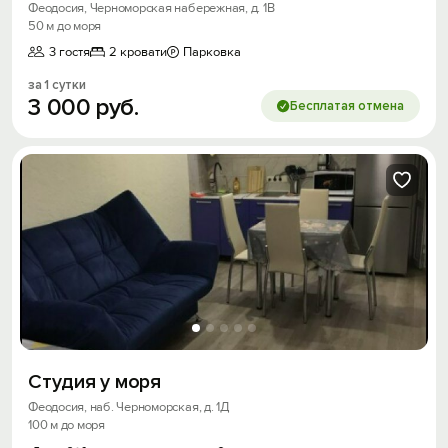
Феодосия, Черноморская набережная, д. 1В
50 м до моря
3 гостя
2 кровати
Парковка
за 1 сутки
3
000
руб.
Бесплатая отмена
Вход на сайт
Войти или
Зарегистрироваться
Войти
Войти с помощью
Студия у моря
Феодосия, наб. Черноморская, д. 1Д
Скидка −5%
100 м до моря