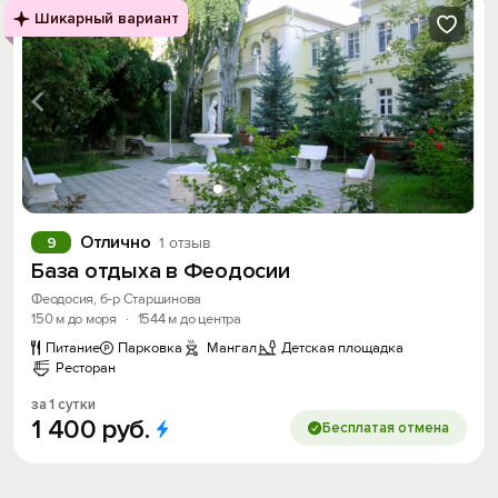
Шикарный вариант
Отлично
9
1 отзыв
База отдыха в Феодосии
Феодосия, б-р Старшинова
150 м до моря
·
1544 м до центра
Питание
Парковка
Мангал
Детская площадка
Ресторан
за 1 сутки
1
400
руб.
Бесплатая отмена
Вход на сайт
Войти или
Зарегистрироваться