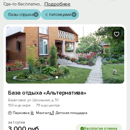
Подробнее
Где-то бесплатно,
...
базы отдыха
с питомцами
База отдыха «Альтернатива»
Береговое, ул. Школьная, д. 51
150 м до моря
·
711 м до центра
Парковка
Мангал
Детская площадка
за 1 сутки
3
000
руб.
Бесплатая отмена