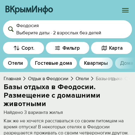
ВКрымИнфо
Феодосия
Войти
Выберите даты
·
2 взрослых
без детей
Избранное
Сорт.
Фильтр
Карта
История просмотра
Отели
Гостевые дома
Квартиры
Дома
Добавить свой объект
Главная
Отдых в Феодосии
Отели
Базы отдыха. С п
Базы отдыха в Феодосии.
Размещение с домашними
животными
Найдено
3
варианта жилья
Как же не хочется расставаться со своим питомцем на
время отпуска! В некоторых отелях в Феодосии
разрешается проживать со своим четвероногим другом.