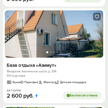
База отдыха «Азимут»
Феодосия, Керченское шоссе, д. 33А
100 м до моря
Кухня
Парковка
Мангал
Детская площадка
за 1 сутки
2
600
руб.
Бесплатая отмена