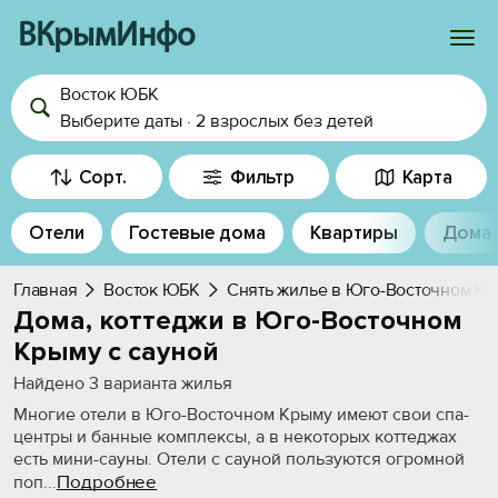
ВКрымИнфо
Восток ЮБК
Войти
Выберите даты
·
2 взрослых
без детей
Избранное
Сорт.
Фильтр
Карта
История просмотра
Отели
Гостевые дома
Квартиры
Дома
Добавить свой объект
Главная
Восток ЮБК
Снять жилье в Юго-Восточном К
Дома, коттеджи в Юго-Восточном
Крыму с сауной
Найдено
3
варианта жилья
Многие отели в Юго-Восточном Крыму имеют свои спа-
центры и банные комплексы, а в некоторых коттеджах
есть мини-сауны. Отели с сауной пользуются огромной
Подробнее
поп
...