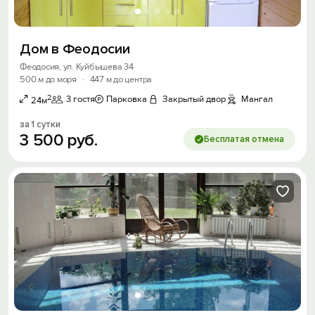
Дом в Феодосии
Феодосия, ул. Куйбышева 34
500 м до моря
·
447 м до центра
2
3 гостя
Парковка
Закрытый двор
Мангал
24м
за 1 сутки
3
500
руб.
Бесплатая отмена