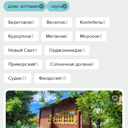
дома, коттеджи
сауна
Береговое
6
Веселое
2
Коктебель
9
Курортное
3
Меганом
6
Морское
6
Новый Свет
9
Орджоникидзе
3
Приморский
5
Солнечная долина
6
Судак
33
Феодосия
65