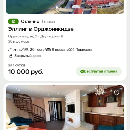
Отлично
10
1 отзыв
Эллинг в Орджоникидзе
Орджоникидзе, Ул. Двуякорная 8
30 м до моря
2
20 гостей
9 кроватей
Парковка
200м
Закрытый двор
за 1 сутки
10
000
руб.
Бесплатая отмена