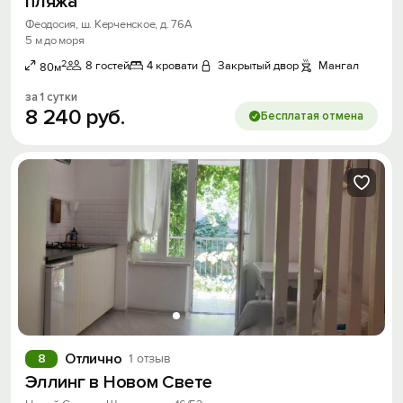
пляжа
Феодосия, ш. Керченское, д. 76А
5 м до моря
2
8 гостей
4 кровати
Закрытый двор
Мангал
80м
за 1 сутки
8
240
руб.
Бесплатая отмена
Отлично
8
1 отзыв
Эллинг в Новом Свете