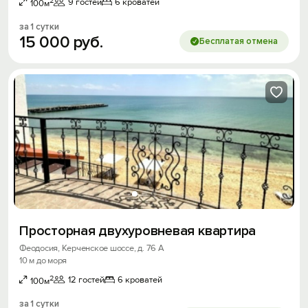
2
9 гостей
6 кроватей
100м
за 1 сутки
15
000
руб.
Бесплатая отмена
Войти
Войти с помощью
Скидка −5%
Хочешь дешевле? Оставь почту и получи
промокод на первое бронирование!
Просторная двухуровневая квартира
Получить промокод
Феодосия, Керченское шоссе, д. 76 А
10 м до моря
2
12 гостей
6 кроватей
100м
за 1 сутки