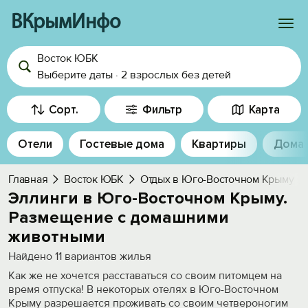
ВКрымИнфо
Восток ЮБК
Войти
Выберите даты
·
2 взрослых
без детей
Избранное
Сорт.
Фильтр
Карта
История просмотра
Отели
Гостевые дома
Квартиры
Дома
Добавить свой объект
Главная
Восток ЮБК
Отдых в Юго-Восточном Крыму
Эллинги в Юго-Восточном Крыму.
Размещение с домашними
животными
Найдено
11
вариантов жилья
Как же не хочется расставаться со своим питомцем на
время отпуска! В некоторых отелях в Юго-Восточном
Крыму разрешается проживать со своим четвероногим