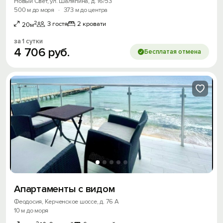
Новый Свет, ул. Шаляпина, д. 16/53
500 м до моря
·
373 м до центра
2
3 гостя
2 кровати
20м
за 1 сутки
4
706
руб.
Бесплатая отмена
Апартаменты с видом
Вход на сайт
Феодосия, Керченское шоссе, д. 76 А
Войти или
Зарегистрироваться
10 м до моря