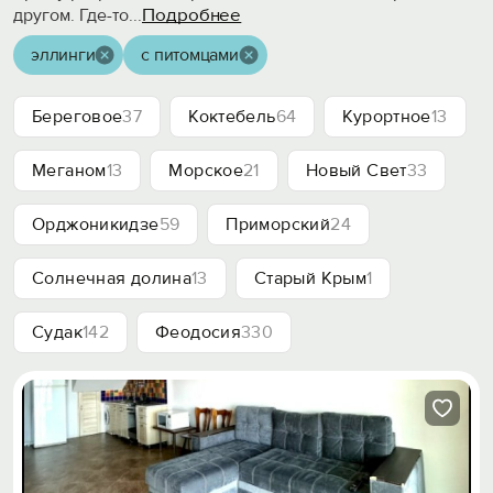
Подробнее
другом. Где-то
...
эллинги
с питомцами
Береговое
37
Коктебель
64
Курортное
13
Меганом
13
Морское
21
Новый Свет
33
Орджоникидзе
59
Приморский
24
Солнечная долина
13
Старый Крым
1
Судак
142
Феодосия
330