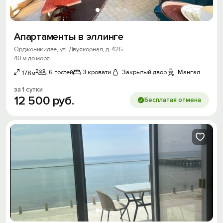
Апартаменты в эллинге
Орджоникидзе, ул. Двуякорная, д. 42Б
40 м до моря
2
6 гостей
3 кровати
Закрытый двор
Мангал
178м
за 1 сутки
12
500
руб.
Бесплатая отмена