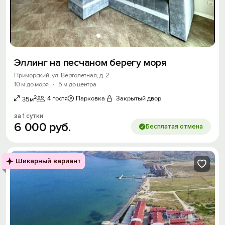
Эллинг на песчаном берегу моря
Приморский, ул. Вертолетная, д. 2
10 м до моря
·
5 м до центра
2
4 гостя
Парковка
Закрытый двор
35м
за 1 сутки
6
000
руб.
Бесплатая отмена
Шикарный вариант