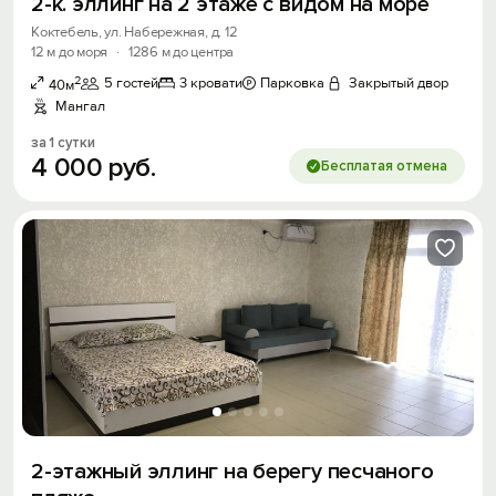
2-к. эллинг на 2 этаже с видом на море
Коктебель, ул. Набережная, д. 12
12 м до моря
·
1286 м до центра
2
5 гостей
3 кровати
Парковка
Закрытый двор
40м
Мангал
за 1 сутки
4
000
руб.
Бесплатая отмена
2-этажный эллинг на берегу песчаного