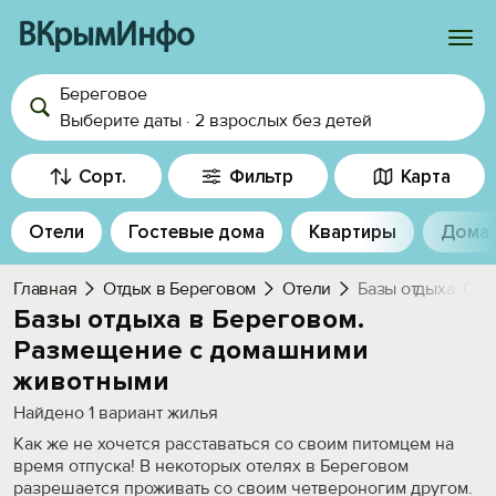
ВКрымИнфо
Береговое
Войти
Выберите даты
·
2 взрослых
без детей
Избранное
Сорт.
Фильтр
Карта
История просмотра
Отели
Гостевые дома
Квартиры
Дома
Добавить свой объект
Главная
Отдых в Береговом
Отели
Базы отдыха. С п
Базы отдыха в Береговом.
Размещение с домашними
животными
Найдено
1
вариант жилья
Как же не хочется расставаться со своим питомцем на
время отпуска! В некоторых отелях в Береговом
разрешается проживать со своим четвероногим другом.