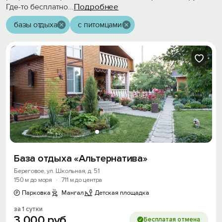
Подробнее
Где-то бесплатно
...
базы отдыха
с питомцами
База отдыха «Альтернатива»
Береговое, ул. Школьная, д. 51
150 м до моря
·
711 м до центра
Парковка
Мангал
Детская площадка
за 1 сутки
3
000
руб.
Бесплатая отмена