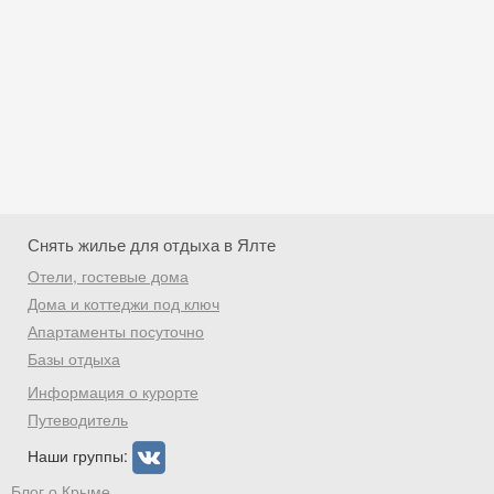
Снять жилье для отдыха в Ялте
Отели, гостевые дома
Дома и коттеджи под ключ
Апартаменты посуточно
Базы отдыха
Скидка −5%
Информация о курорте
Хочешь дешевле? Оставь почту и получи
Путеводитель
промокод на первое бронирование!
Наши группы:
Блог о Крыме