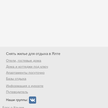
Снять жилье для отдыха в Ялте
Отели, гостевые дома
Дома и коттеджи под ключ
Апартаменты посуточно
Базы отдыха
Скидка −5%
Информация о курорте
Хочешь дешевле? Оставь почту и получи
Путеводитель
промокод на первое бронирование!
Наши группы:
Блог о Крыме