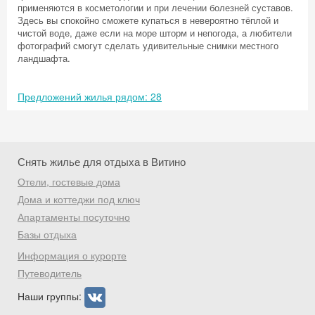
применяются в косметологии и при лечении болезней суставов.
Здесь вы спокойно сможете купаться в невероятно тёплой и
чистой воде, даже если на море шторм и непогода, а любители
фотографий смогут сделать удивительные снимки местного
ландшафта.
Предложений жилья рядом: 28
Снять жилье для отдыха в Витино
Отели, гостевые дома
Дома и коттеджи под ключ
Апартаменты посуточно
Базы отдыха
Скидка −5%
Информация о курорте
Хочешь дешевле? Оставь почту и получи
Путеводитель
промокод на первое бронирование!
Наши группы: