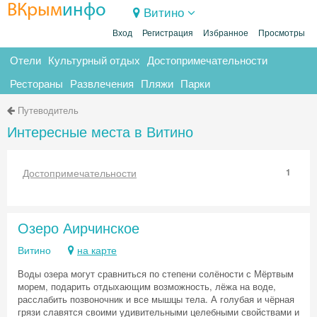
ВКрым
инфо
Витино
Вход
Регистрация
Избранное
Просмотры
Отели
Культурный отдых
Достопримечательности
Рестораны
Развлечения
Пляжи
Парки
Путеводитель
Интересные места в Витино
Достопримечательности
1
Озеро Аирчинское
Витино
на карте
Воды озера могут сравниться по степени солёности с Мёртвым
морем, подарить отдыхающим возможность, лёжа на воде,
расслабить позвоночник и все мышцы тела. А голубая и чёрная
грязи славятся своими удивительными целебными свойствами и