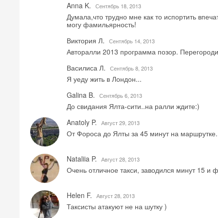
Anna K.
Сентябрь 18, 2013
Думала,что трудно мне как то испортить впеча
могу фамильярность!
Виктория Л.
Сентябрь 14, 2013
Авторалли 2013 программа позор. Перегороди
Василиса Л.
Сентябрь 8, 2013
Я уеду жить в Лондон...
Galina B.
Сентябрь 6, 2013
До свидания Ялта-сити..на ралли ждите:)
Anatoly P.
Август 29, 2013
От Фороса до Ялты за 45 минут на маршрутке.
Nataliia P.
Август 28, 2013
Очень отличное такси, заводился минут 15 и ф
Helen F.
Август 28, 2013
Таксисты атакуют не на шутку )