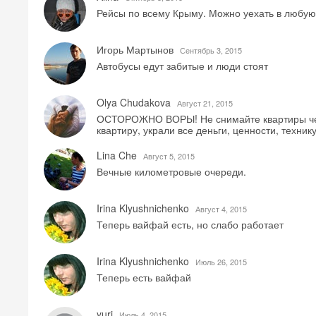
Рейсы по всему Крыму. Можно уехать в любую 
Игорь Мартынов
Сентябрь 3, 2015
Автобусы едут забитые и люди стоят
Olya Chudakova
Август 21, 2015
ОСТОРОЖНО ВОРЫ! Не снимайте квартиры через
квартиру, украли все деньги, ценности, техник
Lina Che
Август 5, 2015
Вечные километровые очереди.
Irina Klyushnichenko
Август 4, 2015
Теперь вайфай есть, но слабо работает
Irina Klyushnichenko
Июль 26, 2015
Теперь есть вайфай
yuri
Июль 4, 2015