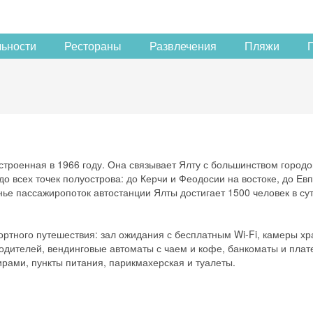
льности
Рестораны
Развлечения
Пляжи
остроенная в 1966 году. Она связывает Ялту с большинством город
 всех точек полуострова: до Керчи и Феодосии на востоке, до Ев
ье пассажиропоток автостанции Ялты достигает 1500 человек в сут
ортного путешествия: зал ожидания с бесплатным Wi-Fi, камеры х
водителей, вендинговые автоматы с чаем и кофе, банкоматы и пла
рами, пункты питания, парикмахерская и туалеты.