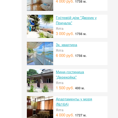
4 000 руб.
1738 м.
Гоcтевoй дoм "Дворик у
Причала"
Ялта
3 000 руб.
1756 м.
3к. квартира
Ялта
6 000 руб.
1756 м.
Мини-гостиница
"Дерекойка"
Ялта
1 500 руб.
400 м.
Апартаменты у моря
(№16А)
Ялта
4 000 руб.
1727 м.