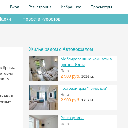
Вход
Регистрация
Избранное
Просмотры
Парки
Новости курортов
Жилье рядом с Автовокзалом
Меблированные комнаты в
центре Ялты
ов Крыма
Ялта
патории
2 500 руб.
2025 м.
ки, в
Гостевой дом "Пляжный"
Ялта
ранения
2 900 руб.
1757 м.
тежные
2к. квартира
Ялта