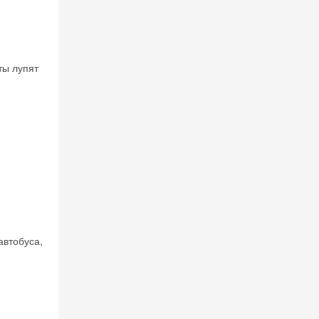
ты лупят
автобуса,