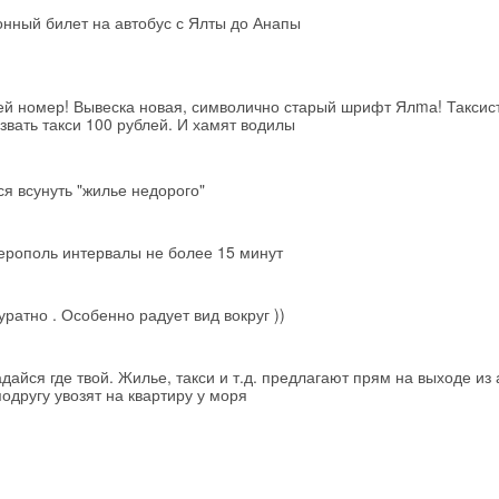
ронный билет на автобус с Ялты до Анапы
блей номер! Вывеска новая, символично старый шрифт Ялmа! Таксис
звать такси 100 рублей. И хамят водилы
я всунуть "жилье недорого"
ерополь интервалы не более 15 минут
уратно . Особенно радует вид вокруг ))
дайся где твой. Жилье, такси и т.д. предлагают прям на выходе из 
подругу увозят на квартиру у моря