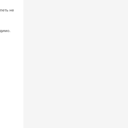
рпеть не
идимо.