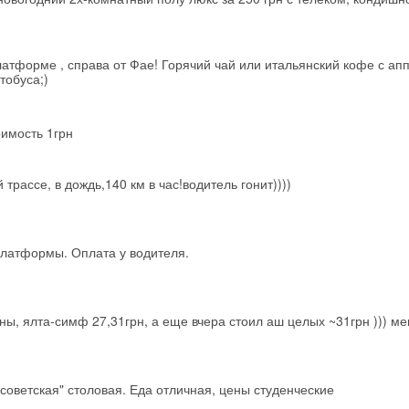
Получить промокод
атформе , справа от Фае! Горячий чай или итальянский кофе с ап
тобуса;)
оимость 1грн
трассе, в дождь,140 км в час!водитель гонит))))
платформы. Оплата у водителя.
ы, ялта-симф 27,31грн, а еще вчера стоил аш целых ~31грн ))) ме
"советская" столовая. Еда отличная, цены студенческие