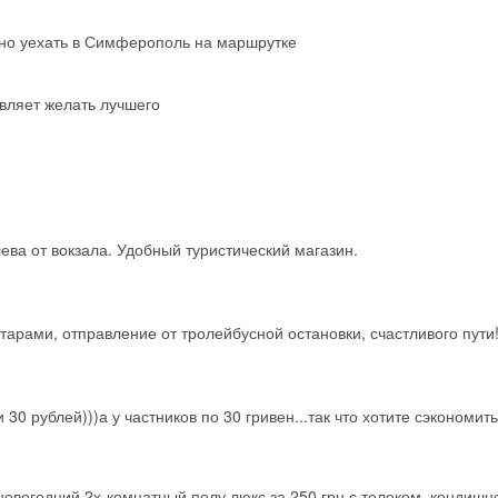
жно уехать в Симферополь на маршрутке
авляет желать лучшего
ева от вокзала. Удобный туристический магазин.
арами, отправление от тролейбусной остановки, счастливого пути
Скидка −5%
 30 рублей)))а у частников по 30 гривен...так что хотите сэкономить
Хочешь дешевле? Оставь почту и получи промокод
первое бронирование!
овогодний 2х-комнатный полу люкс за 250 грн с телеком, кондишн