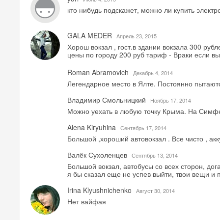
кто нибудь подскажет, можно ли купить элект
GALA MEDER
Aпрель 23, 2015
Хорош вокзал , гост.в здании вокзала 300 ру
цены по городу 200 руб тариф - Враки если вы
Roman Abramovich
Декабрь 4, 2014
Легендарное место в Ялте. Постоянно пытаютс
Владимир Смольницкий
Ноябрь 17, 2014
Можно уехать в любую точку Крыма. На Симф
Alena Kiryuhina
Сентябрь 17, 2014
Большой ,хороший автовокзал . Все чисто , акк
Валёк Сухоленцев
Сентябрь 13, 2014
Большой вокзал, автобусы со всех сторон, дога
я бы сказал еще не успев выйти, твои вещи и 
Irina Klyushnichenko
Август 30, 2014
Нет вайфая