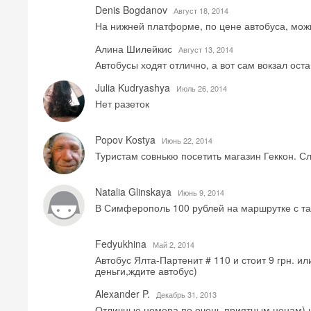
Denis Bogdanov
Август 18, 2014
На нижней платформе, по цене автобуса, мо
Алина Шилейкис
Август 13, 2014
Автобусы ходят отлично, а вот сам вокзал ост
Julia Kudryashya
Июль 26, 2014
Нет разеток
Popov Kostya
Июнь 22, 2014
Туристам совнькю посетить магазин Геккон. Сл
Natalia Glinskaya
Июнь 9, 2014
В Симферополь 100 рублей на маршрутке с тат
Fedyukhina
Май 2, 2014
Автобус Ялта-Партенит # 110 и стоит 9 грн. или
деньги,ждите автобус)
Alexander P.
Декабрь 31, 2013
Отличные номера по очень приятным ценам) н