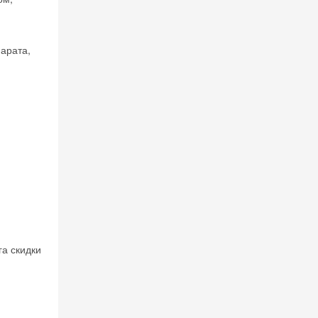
парата,
га скидки