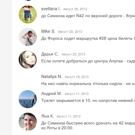
svetlana l.
Август 26, 2013
до Симеиза идет N42 по верхней дороге - 8грн
Mike S.
Август 25, 2013
До Фороса ходит маршрутка #28 цена билета 15
Дарья С.
Август 23, 2013
Если хотите добраться до центра Алупки - са
Nataliya N.
Август 18, 2013
На касі навіть нормальна тітонька сиділа - не 
Андрей М.
Август 11, 2013
Туалет закрывается в 10, но напротив нижней
Яна К.
Август 11, 2013
До Симеиза быстрее всего доехать на 42 марш
из Ялты в 20:00.