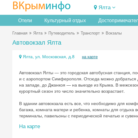
ВКрым
инфо
Ялта
Отели
Культурный отдых
Достопримечате
Главная
Ялта
Путеводитель
Транспорт
Вокзалы
Автовокзал Ялта
Ялта, ул. Московская, д.8
на карте
Автовокзал Ялты — это городская автобусная станция, п
и с аэропортом Симферополя. Отсюда можно добраться до
на западе, до Джанкоя — на выезде из Крыма. В межсезон
курортный сезон это число значительно возрастает.
В здании автовокзала есть все, что необходимо для комф
багажа, комната матери и ребенка, комнаты для отдыха 
терминалы, павильоны с периодической печатью и сувени
На карте