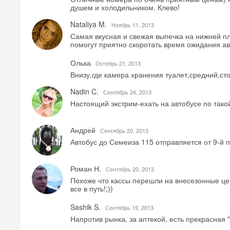
душем и холодильником. Клево!
Nataliya M.
Ноябрь 11, 2013
Самая вкусная и свежая выпечка на нижней пл
помогут приятно скоротать время ожидания ав
Олька
Октябрь 21, 2013
Внизу,где камера хранения туалет,средний,ст
Nadin C.
Сентябрь 24, 2013
Настоящий экстрим-ехать на автобусе по такой 
Андрей
Сентябрь 20, 2013
Автобус до Семеиза 115 отправляется от 9-й 
Роман Н.
Сентябрь 20, 2013
Похоже что кассы перешли на внесезонные цен
все в путь!;))
Sashik S.
Сентябрь 19, 2013
Напротив рынка, за аптекой, есть прекрасная 