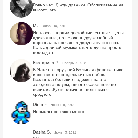
Ровно час (!) жду драники. Обслуживание на
высоте, ага.
M.
Ноябрь 10, 2012
Неплохо - порции достойные, сытные. Цены
адекватные, но не очень дружелюбный
персонал плюс час на деруны ну это ээээ.
Есть ад живой музыки так что лучше просто
пообедать
Екатерина Р.
Ноябрь 9, 2012
В Ялте на пару дней.Большая фанатка пива
и,соответственно,различных пабов.
Возлагала большие надежды на это
заведение,но,увы, ничего особенного не
испитала.Кухня обычная, цены выше
среднего.
Dima P.
Ноябрь 9, 2012
Нормальное такое место
Dasha S.
Июнь 15, 2012