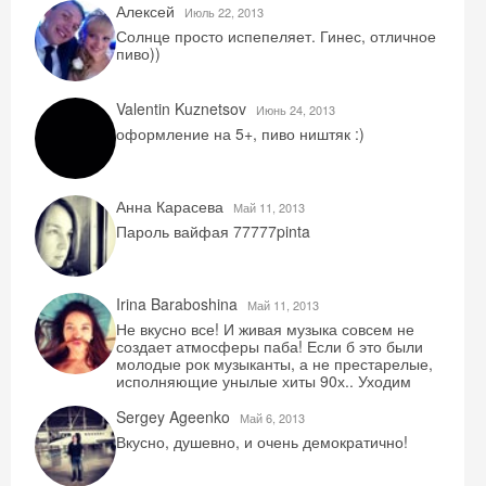
Алексей
Июль 22, 2013
Солнце просто испепеляет. Гинес, отличное
пиво))
Скидка −5%
Valentin Kuznetsov
Июнь 24, 2013
Хочешь дешевле? Оставь почту и получи
оформление на 5+, пиво ништяк :)
промокод на первое бронирование!
Анна Карасева
Май 11, 2013
Пароль вайфая 77777pinta
Получить промокод
Irina Baraboshina
Май 11, 2013
Не вкусно все! И живая музыка совсем не
создает атмосферы паба! Если б это были
молодые рок музыканты, а не престарелые,
исполняющие унылые хиты 90х.. Уходим
Sergey Ageenko
Май 6, 2013
Вкусно, душевно, и очень демократично!