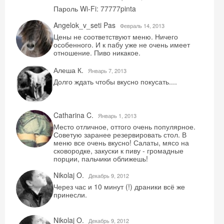
Пароль Wi-Fi: 77777pinta
Angelok_v_seti Pas
Февраль 14, 2013
Цены не соответствуют меню. Ничего
особенного. И к пабу уже не очень имеет
отношение. Пиво никакое.
Алеша К.
Январь 7, 2013
Долго ждать чтобы вкусно покусать....
Catharina C.
Январь 1, 2013
Место отличное, оттого очень популярное.
Советую заранее резервировать стол. В
меню все очень вкусно! Салаты, мясо на
сковородке, закуски к пиву - громадные
порции, пальчики оближешь!
Nikolaj O.
Декабрь 9, 2012
Через час и 10 минут (!) драники всё же
принесли.
Nikolaj O.
Декабрь 9, 2012