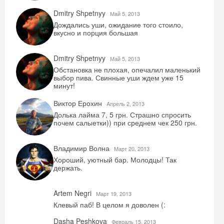
Dmitry Shpetnyy
Май 5, 2013
Дождались уши, ожидание того стоило,
вкусно и порция большая
Dmitry Shpetnyy
Май 5, 2013
Обстановка не плохая, опечалил маленький
выбор пива. Свинные уши ждем уже 15
минут!
Виктор Ерохин
Aпрель 2, 2013
Долька лайма 7, 5 грн. Страшно спросить
почем салыетки)) при среднем чек 250 грн.
Владимир Волна
Mарт 20, 2013
Хороший, уютный бар. Молодцы! Так
держать.
Artem Negri
Mарт 19, 2013
Клевый паб! В целом я доволен (:
Dasha Peshkova
Февраль 15, 2013