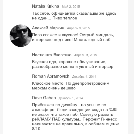
Natalia Kirkina
Май 2, 2015
Так себе, официантка сказала,вы же здесь
не одни... Пиво тёплое
Алексей Маркин
Aпрель 9, 2015
Пиво свежее и вкусное! Острый миндаль,
интересно под пиво! Многолюдный паб.
Настюшка Яковенко
Aпрель 3, 2015
Вкусная еда, хорошее обслуживание,
разнообразное меню и уютный интерьер
Roman Abramovich
Декабрь 4, 2014
Классное место. По днепропетровским
меркам очень дешево
Dave Gahan
Декабрь 1, 2014
Приближен по дизайну - но увы не по
атмосфере. Люди заходящии сюда на %85
не знают что такое паб. Советую развить
реКЛАМУ ПАБ культуры.. Перфект Гиннесс
наливается не правильно, в ообщем оценка
8/10