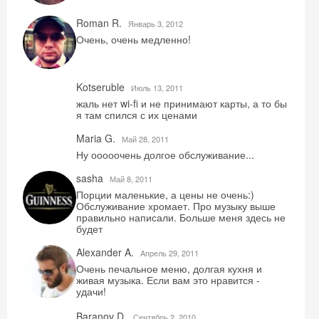
Roman R.
Январь 3, 2012
Очень, очень медленно!
Kotseruble
Июль 13, 2011
жаль нет wi-fi и не принимают карты, а то бы
я там спился с их ценами
Maria G.
Май 28, 2011
Ну ооооочень долгое обслуживание...
sasha
Май 8, 2011
Порции маленькие, а цены не очень:)
Обслуживание хромает. Про музыку выше
правильно написали. Больше меня здесь не
будет
Alexander A.
Aпрель 29, 2011
Очень печальное меню, долгая кухня и
живая музыка. Если вам это нравится -
удачи!
Baranov D.
Сентябрь 2, 2010