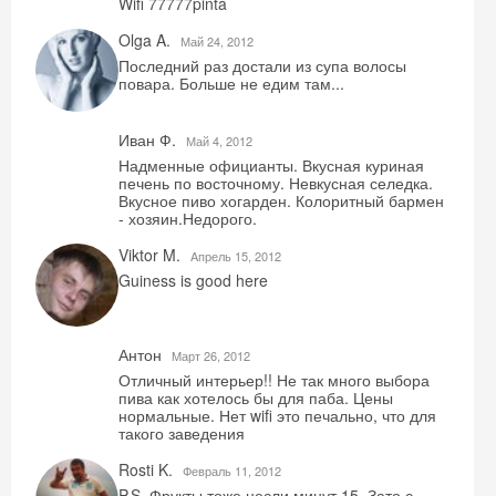
Wifi 77777pinta
Olga A.
Май 24, 2012
Последний раз достали из супа волосы
повара. Больше не едим там...
Иван Ф.
Май 4, 2012
Надменные официанты. Вкусная куриная
печень по восточному. Невкусная селедка.
Вкусное пиво хогарден. Колоритный бармен
- хозяин.Недорого.
Viktor M.
Aпрель 15, 2012
Guiness is good here
Антон
Mарт 26, 2012
Отличный интерьер!! Не так много выбора
пива как хотелось бы для паба. Цены
нормальные. Нет wifi это печально, что для
такого заведения
Rosti K.
Февраль 11, 2012
P.S. Фрукты тоже несли минут 15. Зато с