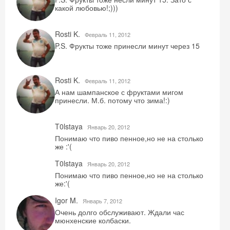
какой любовью!;)))
Rosti K.
Февраль 11, 2012
P.S. Фрукты тоже принесли минут через 15
Rosti K.
Февраль 11, 2012
А нам шампанское с фруктами мигом
принесли. М.б. потому что зима!:)
T0lstaya
Январь 20, 2012
Понимаю что пиво пенное,но не на столько
же :'(
T0lstaya
Январь 20, 2012
Понимаю что пиво пенное,но не на столько
же:'(
Igor M.
Январь 7, 2012
Очень долго обслуживают. Ждали час
мюнхенские колбаски.