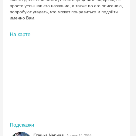
просто услышав его название, а также по его описанию,
попробуют угадать, что может понравиться и подойти
именно Вам.
На карте
Подсказки
Скидка −5%
Юлечка Черная
Aпрель 15, 2016