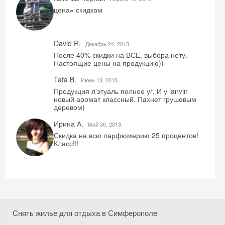
цена= скидкам
Хочешь дешевле? Оставь почту и получи
промокод на первое бронирование!
David R.
Декабрь 24, 2013
После 40% скидки на ВСЕ, выбора нету.
Настоящие цены на продукцию))
Получить промокод
Tata B.
Июнь 13, 2013
Продукция л'этуаль полное уг. И у lanvin
новый аромат классный. Пахнет грушевым
деревом)
Ирина А.
Май 30, 2013
Скидка на всю парфюмерию 25 процентов!
Класс!!!
Снять жилье для отдыха в Симферополе