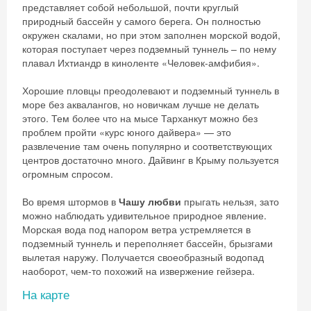
представляет собой небольшой, почти круглый
природный бассейн у самого берега. Он полностью
окружен скалами, но при этом заполнен морской водой,
которая поступает через подземный туннель – по нему
плавал Ихтиандр в киноленте «Человек-амфибия».
Хорошие пловцы преодолевают и подземный туннель в
море без аквалангов, но новичкам лучше не делать
этого. Тем более что на мысе Тарханкут можно без
Скидка −5%
проблем пройти «курс юного дайвера» — это
развлечение там очень популярно и соответствующих
Хочешь дешевле? Оставь почту и получи
центров достаточно много. Дайвинг в Крыму пользуется
промокод на первое бронирование!
огромным спросом.
Во время штормов в
Чашу любви
прыгать нельзя, зато
можно наблюдать удивительное природное явление.
Морская вода под напором ветра устремляется в
Получить промокод
подземный туннель и переполняет бассейн, брызгами
вылетая наружу. Получается своеобразный водопад
наоборот, чем-то похожий на извержение гейзера.
На карте