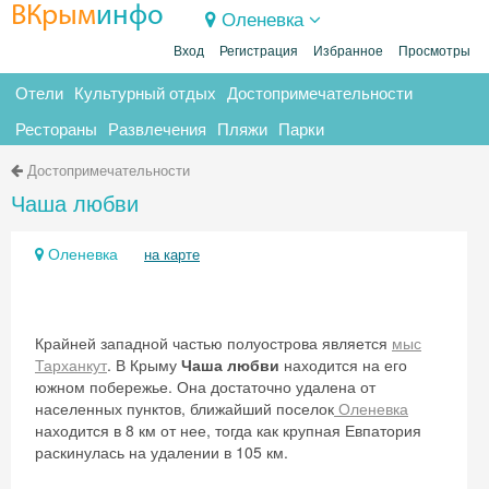
ВКрым
инфо
Оленевка
Вход
Регистрация
Избранное
Просмотры
Отели
Культурный отдых
Достопримечательности
Рестораны
Развлечения
Пляжи
Парки
Достопримечательности
Чаша любви
Оленевка
на карте
Крайней западной частью полуострова является
мыс
Тарханкут
. В Крыму
Чаша любви
находится на его
южном побережье. Она достаточно удалена от
населенных пунктов, ближайший поселок
Оленевка
находится в 8 км от нее, тогда как крупная Евпатория
раскинулась на удалении в 105 км.