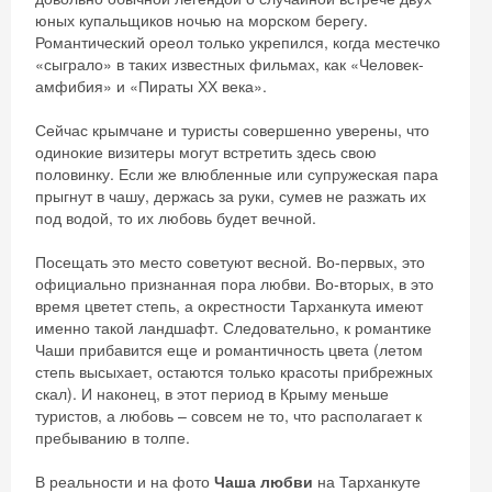
юных купальщиков ночью на морском берегу.
Романтический ореол только укрепился, когда местечко
«сыграло» в таких известных фильмах, как «Человек-
амфибия» и «Пираты ХХ века».
Сейчас крымчане и туристы совершенно уверены, что
одинокие визитеры могут встретить здесь свою
половинку. Если же влюбленные или супружеская пара
прыгнут в чашу, держась за руки, сумев не разжать их
под водой, то их любовь будет вечной.
Посещать это место советуют весной. Во-первых, это
официально признанная пора любви. Во-вторых, в это
время цветет степь, а окрестности Тарханкута имеют
именно такой ландшафт. Следовательно, к романтике
Чаши прибавится еще и романтичность цвета (летом
степь высыхает, остаются только красоты прибрежных
скал). И наконец, в этот период в Крыму меньше
туристов, а любовь – совсем не то, что располагает к
пребыванию в толпе.
В реальности и на фото
Чаша любви
на Тарханкуте