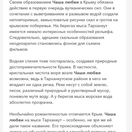
Своим образованием
Чаша любви
в Крыму обязана
действию в первую очередь вулканических сил. Они в
сочетании с выветриванием и размывом водой создали
неповторимые, замысловатые рисунки скал и гротов на
крымском побережье. На берегах мыса Тарханкут
имеется немало интересных особенностей рельефа.
Следовательно, здешние скальные образования
неоднократно становились фоном для съемок
фильмов.
Водная стихия тоже постаралась, создавая природные
достопримечательности Крыма. В частности,
кристальная чистота моря возле
Чаши любви
возможна, ведь в Тарханкутском районе в него не
впадает ни одна речка. Реки несут с собой землю,
песок, различный природный и рукотворный мусор,
поневоле мутя воду. А у берегов мыса морская вода
абсолютно прозрачна.
Необычайно романтичностью отличается Крым.
Чаша
любви
на мысе Тарханкут – особенно, не зря же ей
дали такое название. Его происхождение объясняют
довольно обычной легендой о случайной встрече двух