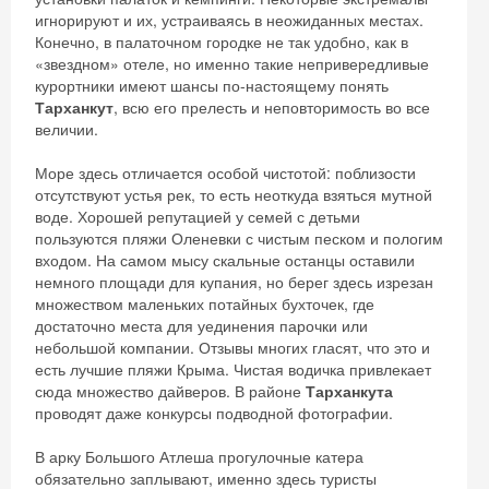
игнорируют и их, устраиваясь в неожиданных местах.
Конечно, в палаточном городке не так удобно, как в
«звездном» отеле, но именно такие непривередливые
курортники имеют шансы по-настоящему понять
Тарханкут
, всю его прелесть и неповторимость во все
величии.
Море здесь отличается особой чистотой: поблизости
отсутствуют устья рек, то есть неоткуда взяться мутной
воде. Хорошей репутацией у семей с детьми
пользуются пляжи Оленевки с чистым песком и пологим
входом. На самом мысу скальные останцы оставили
немного площади для купания, но берег здесь изрезан
множеством маленьких потайных бухточек, где
достаточно места для уединения парочки или
небольшой компании. Отзывы многих гласят, что это и
есть лучшие пляжи Крыма. Чистая водичка привлекает
сюда множество дайверов. В районе
Тарханкута
проводят даже конкурсы подводной фотографии.
В арку Большого Атлеша прогулочные катера
обязательно заплывают, именно здесь туристы