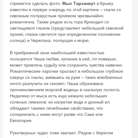
стремятся сделать фото.
Мыс Тарханкут
в Крыму
известен в первую очередь по этой картине – скала со
сквозным полукруглым проемом чрезвычайно
романтична. Также рядом есть гора Крокодил со
светящимся глазом (представляет небольшой сквозной
проем; глазок светится при определенном положении
солнца) и Черепаха, ползущая к морю.
В прибрежной зоне наибольшей известностью
пользуется Чаша любви, купание в ней, по поверью,
может привлечь судьбу или сохранить чувства навечно.
Романтические парочки прыгают в небольшое глубокое
озерцо со скалы, взявшись за руки – таких влюбленных
ничто разлучить не сможет. Чаша образована
проникновением морской водицы в скальную полость.
Недалеко от мыса есть еще немало небольших
соленых лиманов: их нагретая вода и донный ил
обладают такими лечебными свойствами, что
соперничать с ними могут разве что Саки или
Скидка −5%
Евпатория.
Хочешь дешевле? Оставь почту и получи
Рукотворных чудес тоже хватает. Рядом с берегом
промокод на первое бронирование!