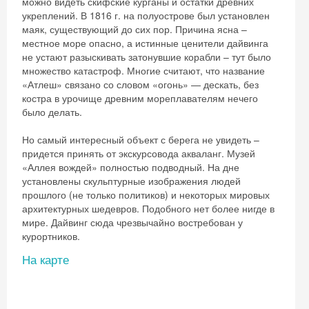
можно видеть скифские курганы и остатки древних
укреплений. В 1816 г. на полуострове был установлен
маяк, существующий до сих пор. Причина ясна –
местное море опасно, а истинные ценители дайвинга
не устают разыскивать затонувшие корабли – тут было
Получить промокод
множество катастроф. Многие считают, что название
«Атлеш» связано со словом «огонь» — дескать, без
костра в урочище древним мореплавателям нечего
было делать.
Но самый интересный объект с берега не увидеть –
придется принять от экскурсовода акваланг. Музей
«Аллея вождей» полностью подводный. На дне
установлены скульптурные изображения людей
прошлого (не только политиков) и некоторых мировых
архитектурных шедевров. Подобного нет более нигде в
мире. Дайвинг сюда чрезвычайно востребован у
курортников.
На карте