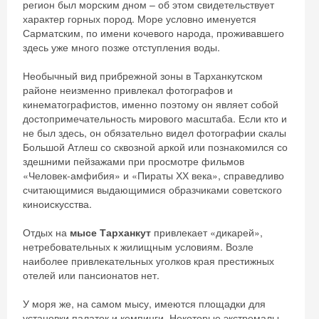
регион был морским дном – об этом свидетельствует
характер горных пород. Море условно именуется
Сарматским, по имени кочевого народа, проживавшего
здесь уже много позже отступления воды.
Необычный вид прибрежной зоны в Тарханкутском
районе неизменно привлекал фотографов и
кинематографистов, именно поэтому он являет собой
достопримечательность мирового масштаба. Если кто и
не был здесь, он обязательно видел фотографии скалы
Большой Атлеш со сквозной аркой или познакомился со
здешними пейзажами при просмотре фильмов
«Человек-амфибия» и «Пираты ХХ века», справедливо
считающимися выдающимися образчиками советского
киноискусства.
Отдых на
мысе Тарханкут
привлекает «дикарей»,
нетребовательных к жилищным условиям. Возле
наиболее привлекательных уголков края престижных
отелей или пансионатов нет.
У моря же, на самом мысу, имеются площадки для
установки палаток и кемпинги. Некоторые экстремалы