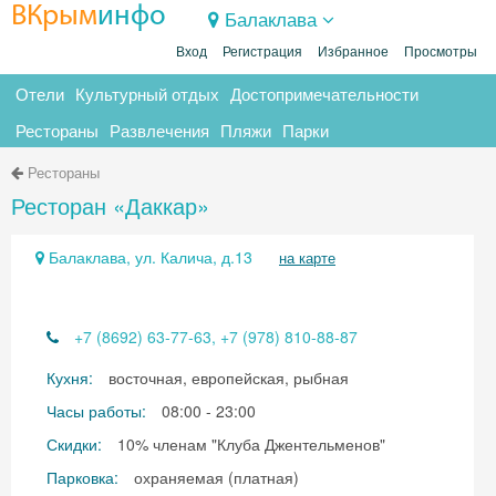
ВКрым
инфо
Балаклава
Вход
Регистрация
Избранное
Просмотры
Отели
Культурный отдых
Достопримечательности
Рестораны
Развлечения
Пляжи
Парки
Рестораны
Ресторан «Даккар»
Балаклава, ул. Калича, д.13
на карте
+7 (8692) 63-77-63, +7 (978) 810-88-87
Кухня:
восточная, европейская, рыбная
Часы работы:
08:00 - 23:00
Скидки:
10% членам "Клуба Джентельменов"
Парковка:
охраняемая (платная)