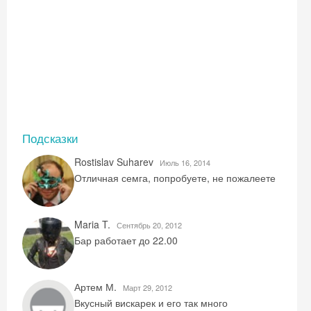
Скидка −5%
Хочешь дешевле? Оставь почту и получи
промокод на первое бронирование!
Подсказки
Получить промокод
Rostislav Suharev
Июль 16, 2014
Отличная семга, попробуете, не пожалеете
Maria T.
Сентябрь 20, 2012
Бар работает до 22.00
Артем М.
Mарт 29, 2012
Вкусный вискарек и его так много