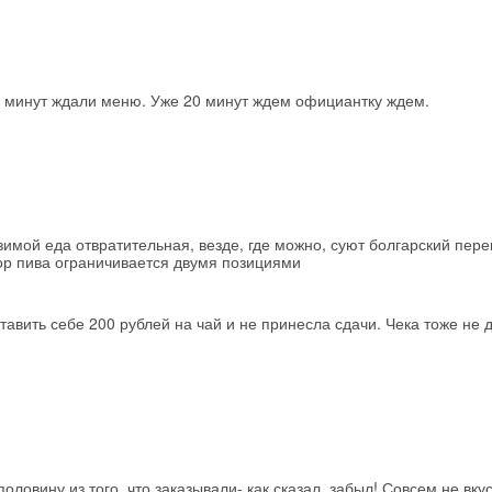
 минут ждали меню. Уже 20 минут ждем официантку ждем.
зимой еда отвратительная, везде, где можно, суют болгарский пере
ор пива ограничивается двумя позициями
авить себе 200 рублей на чай и не принесла сдачи. Чека тоже не 
я
овину из того, что заказывали- как сказал, забыл! Совсем не вку