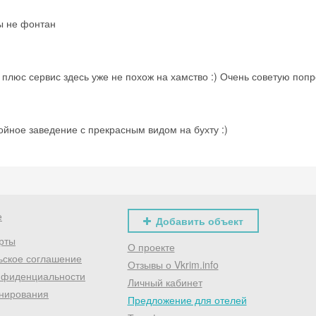
ы не фонтан
 плюс сервис здесь уже не похож на хамство :) Очень советую поп
ойное заведение с прекрасным видом на бухту :)
е
Добавить объект
рты
О проекте
ьское соглашение
Отзывы о Vkrim.info
нфиденциальности
Личный кабинет
нирования
Предложение для отелей