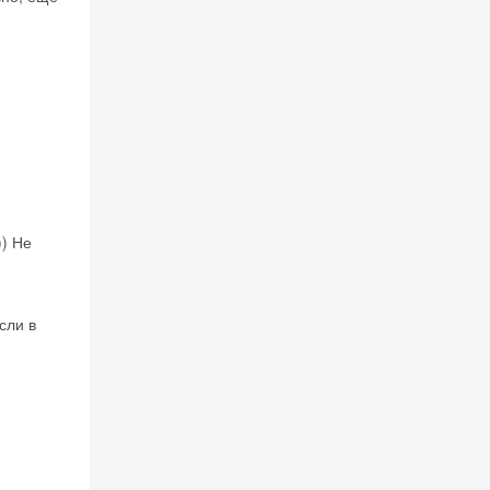
)) Не
сли в