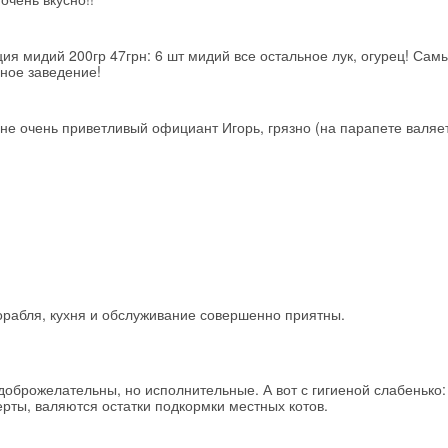
ия мидий 200гр 47грн: 6 шт мидий все остальное лук, огурец! Сам
ное заведение!
 не очень приветливый официант Игорь, грязно (на парапете валяе
корабля, кухня и обслуживание совершенно приятны.
оброжелательны, но исполнительные. А вот с гигиеной слабенько:
ерты, валяются остатки подкормки местных котов.