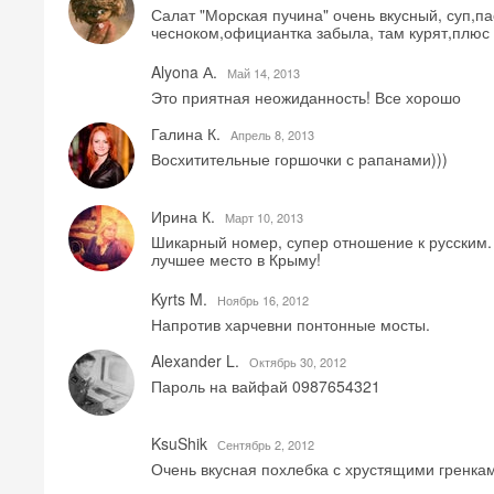
Салат "Морская пучина" очень вкусный, суп,п
чесноком,официантка забыла, там курят,плюс 
Alyona А.
Май 14, 2013
Это приятная неожиданность! Все хорошо
Галина К.
Aпрель 8, 2013
Восхитительные горшочки с рапанами)))
Ирина К.
Mарт 10, 2013
Шикарный номер, супер отношение к русским.
лучшее место в Крыму!
Kyrts M.
Ноябрь 16, 2012
Напротив харчевни понтонные мосты.
Alexander L.
Октябрь 30, 2012
Пароль на вайфай 0987654321
KsuShik
Сентябрь 2, 2012
Очень вкусная похлебка с хрустящими гренкам