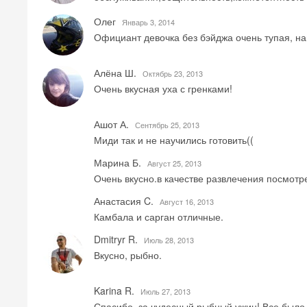
Олег
Январь 3, 2014
Официант девочка без бэйджа очень тупая, нап
Алёна Ш.
Октябрь 23, 2013
Очень вкусная уха с гренками!
Ашот А.
Сентябрь 25, 2013
Миди так и не научились готовить((
Марина Б.
Август 25, 2013
Очень вкусно.в качестве развлечения посмот
Анастасия C.
Август 16, 2013
Камбала и сарган отличные.
Dmitryr R.
Июль 28, 2013
Вкусно, рыбно.
Karina R.
Июль 27, 2013
Спасибо, за чудесный рыбный ужин! Все было 