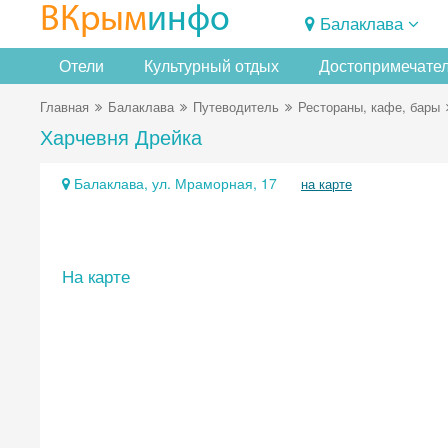
ВКрым
инфо
Балаклава
Отели
Культурный отдых
Достопримечате
Главная
Балаклава
Путеводитель
Рестораны, кафе, бары
Харчевня Дрейка
Балаклава, ул. Мраморная, 17
на карте
На карте