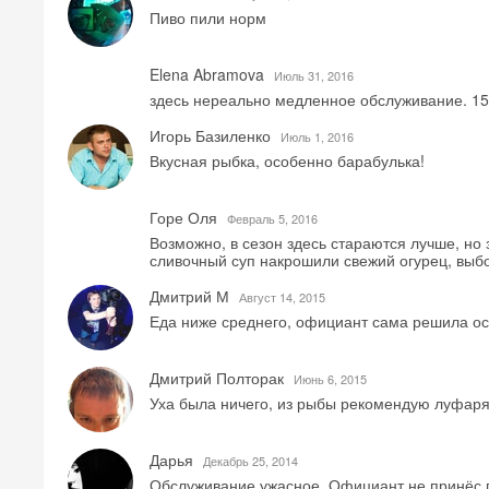
Пиво пили норм
Elena Abramova
Июль 31, 2016
здесь нереально медленное обслуживание. 15
Игорь Базиленко
Июль 1, 2016
Вкусная рыбка, особенно барабулька!
Горе Оля
Февраль 5, 2016
Возможно, в сезон здесь стараются лучше, но 
сливочный суп накрошили свежий огурец, выб
Дмитрий М
Август 14, 2015
Еда ниже среднего, официант сама решила ост
Дмитрий Полторак
Июнь 6, 2015
Уха была ничего, из рыбы рекомендую луфар
Дарья
Декабрь 25, 2014
Обслуживание ужасное. Официант не принёс пол