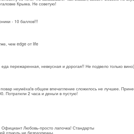
егаловке Крыма. Не советую!
ники - 10 баллов!!!
же, чем edge от life
 еда пережаренная, невкусная и дорогая!! Не подвело только вино
повар неумёха!в общем впечатление сложилось не лучшее. Прине
0. Потратили 2 часа и деньги в пустую!
 Официант Любовь-просто лапочка! Стандарты
ей отнюдь не безразличны.