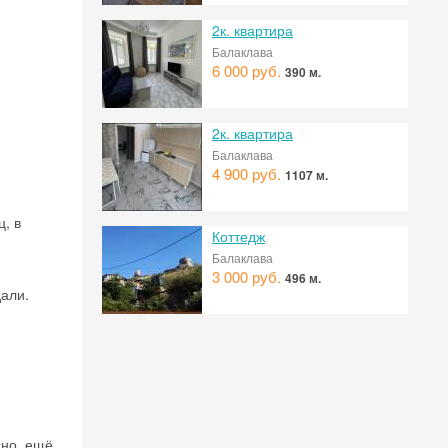
2к. квартира
Балаклава
6 000 руб.
390 м.
2к. квартира
Балаклава
4 900 руб.
1107 м.
ц, в
Коттедж
Балаклава
3 000 руб.
496 м.
дали.
сно, ещё