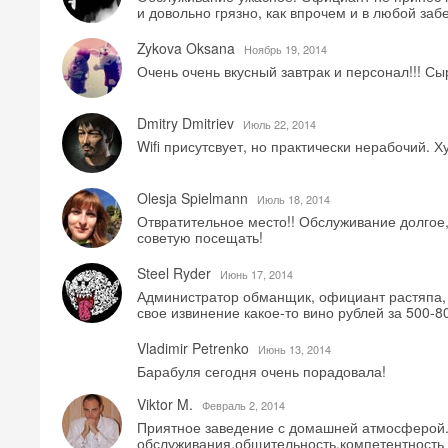
и довольно грязно, как впрочем и в любой заб
Zykova Oksana
Ноябрь 19, 2014
Очень очень вкусный завтрак и персонал!!! Сыр
Dmitry Dmitriev
Июль 22, 2014
Wifi присутсвует, но практически нерабочий. Ху
Olesja Spielmann
Июль 18, 2014
Отвратительное место!! Обслуживание долгое,
советую посещать!
Steel Ryder
Июнь 17, 2014
Администратор обманщик, официант растяпа, 
свое извинение какое-то вино рублей за 500-80
Vladimir Petrenko
Июнь 13, 2014
Барабуля сегодня очень порадовала!
Viktor M.
Февраль 2, 2014
Приятное заведение с домашней атмосферой.
обслуживания,общительность,компетентность 