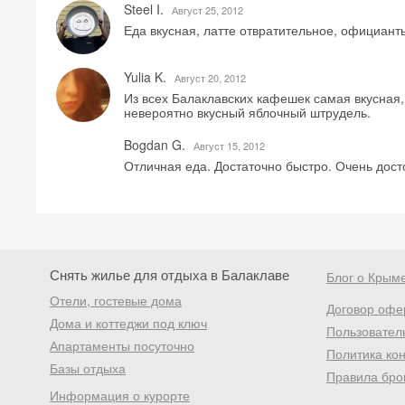
Steel I.
Август 25, 2012
Еда вкусная, латте отвратительное, официант
Yulia K.
Август 20, 2012
Из всех Балаклавских кафешек самая вкусная,
невероятно вкусный яблочный штрудель.
Bogdan G.
Август 15, 2012
Отличная еда. Достаточно быстро. Очень дост
Снять жилье для отдыха в Балаклаве
Блог о Крым
Отели, гостевые дома
Договор офе
Дома и коттеджи под ключ
Пользовател
Апартаменты посуточно
Политика ко
Базы отдыха
Правила бро
Информация о курорте