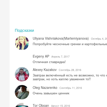
Подсказки
Uliyana Vishniakova(Martemiyanova)
Октябрь 4, 2
Попробуйте чесночные гренки и картофельные
Evgeny AP
Aпрель 7, 2017
Отличная ставридка!
Alexey Kazakov
Сентябрь 28, 2016
Завтрак включённый есть не возможно, то что
завтрак, но хоть каплю уважения то!!
Oleg Nazarenko
Сентябрь 11, 2016
Очень завышен ценник
Tor Oboan
Август 15, 2016