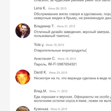
Lena K.
Июль 26, 2013
Обслуживание мягко говоря в одолжение, порц
невкусные мидии в Крыму, не рекомендую дан
Владимир Т.
Июль 21, 2013
Отличный дизайн заведения, вкусный завтрак,
пользованый тампон).
Yula 
Июль 19, 2013
Отвратительные морепродукты(
Анастасия C.
Июль 18, 2013
Пароль, Wi-Fi 0987654321
Daniil K.
Июнь 23, 2013
Несмотря на то, что веранда сделана в виде 
Влад М.
Июнь 11, 2013
Еда хорошая и вкусная. Официанты не особо д
молочнике остатки соуса в ямке, ложки не выт
Кузенька
Июнь 9, 2013