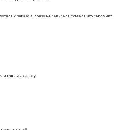
Скидка −5%
Хочешь дешевле? Оставь почту и получи промокод
первое бронирование!
утала с заказом, сразу не записала сказала что запомнит.
Получить промокод
рели кошачью драку
очень вкусно!!