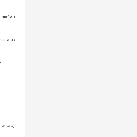
и любите
ы, и из
м.
 место)