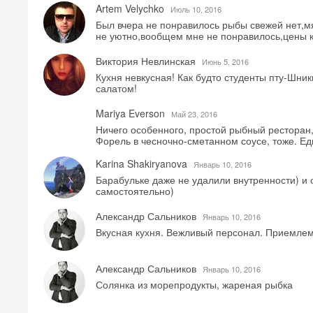
Artem Velychko
Июль 10, 2016
Был вчера не понравилось рыбы свежей нет,мя
не уютно,вообщем мне не понравилось,цены 
Виктория Невлинская
Июнь 5, 2016
Кухня невкусная! Как будто студенты пту-Шни
салатом!
Mariya Everson
Май 23, 2016
Ничего особенного, простой рыбный ресторан, 
Форель в чесночно-сметанном соусе, тоже. Е
Karina Shakiryanova
Январь 10, 2016
Барабульке даже не удалили внутренности) и
самостоятельно)
Александр Сальников
Январь 10, 2016
Вкусная кухня. Вежливый персонал. Приемле
Александр Сальников
Январь 10, 2016
Солянка из морепродукты, жареная рыбка