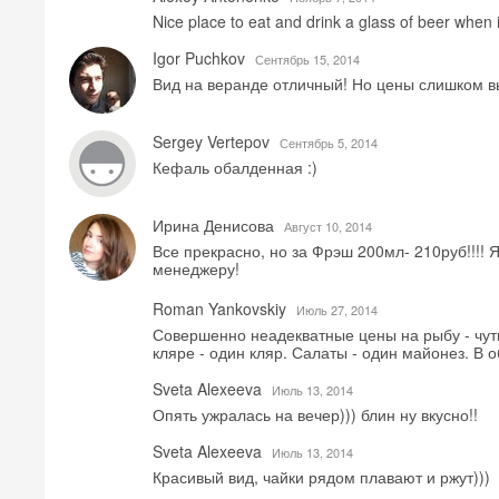
Nice place to eat and drink a glass of beer when 
Igor Puchkov
Сентябрь 15, 2014
Вид на веранде отличный! Но цены слишком в
Sergey Vertepov
Сентябрь 5, 2014
Кефаль обалденная :)
Ирина Денисова
Август 10, 2014
Все прекрасно, но за Фрэш 200мл- 210руб!!!! 
менеджеру!
Roman Yankovskiy
Июль 27, 2014
Совершенно неадекватные цены на рыбу - чуть 
кляре - один кляр. Салаты - один майонез. В 
Sveta Alexeeva
Июль 13, 2014
Опять ужралась на вечер))) блин ну вкусно!!
Sveta Alexeeva
Июль 13, 2014
Красивый вид, чайки рядом плавают и ржут)))