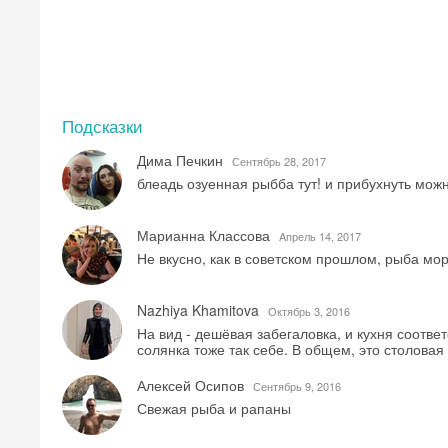
Подсказки
Дима Печкин
Сентябрь 28, 2017
блеадь озуенная рыбба тут! и прибухнуть можн
Марианна Классова
Aпрель 14, 2017
Не вкусно, как в советском прошлом, рыба мо
Nazhiya Khamitova
Октябрь 3, 2016
На вид - дешёвая забегаловка, и кухня соотв
солянка тоже так себе. В общем, это столова
Алексей Осипов
Сентябрь 9, 2016
Свежая рыба и рапаны