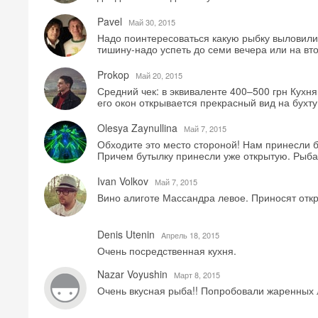
Pavel
Май 30, 2015
Надо поинтересоваться какую рыбку выловили
тишину-надо успеть до семи вечера или на вт
Prokop
Май 20, 2015
Средний чек: в эквиваленте 400–500 грн Кухн
его окон открывается прекрасный вид на бухту
Olesya Zaynullina
Май 7, 2015
Обходите это место стороной! Нам принесли б
Причем бутылку принесли уже открытую. Рыба 
Ivan Volkov
Май 7, 2015
Вино алиготе Массандра левое. Приносят отк
Denis Utenin
Aпрель 18, 2015
Очень посредственная кухня.
Nazar Voyushin
Mарт 8, 2015
Очень вкусная рыба!! Попробовали жаренных л