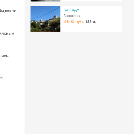
Коттедж
ы,как то
Балаклава
3 000 руб.
183 м.
 мясным
лись.
ми