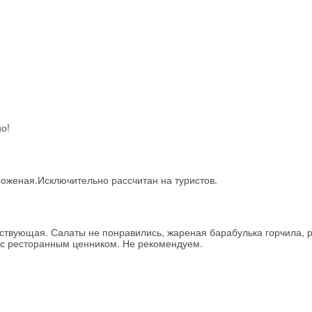
о!
роженая.Исключительно рассчитан на туристов.
етствующая. Салаты не понравились, жареная барабулька горчила,
я с ресторанным ценником. Не рекомендуем.