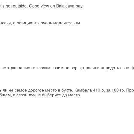
it's hot outside. Good view on Balaklava bay.
ысоки, а официанты очень медлительны.
Я смотрю на счет и глазам своим не верю, просили передать свое 
ли не самое дорогое место в бухте. Камбала 410 р. за 100 гр. Про
общем, в сезон лучше выберите др место.