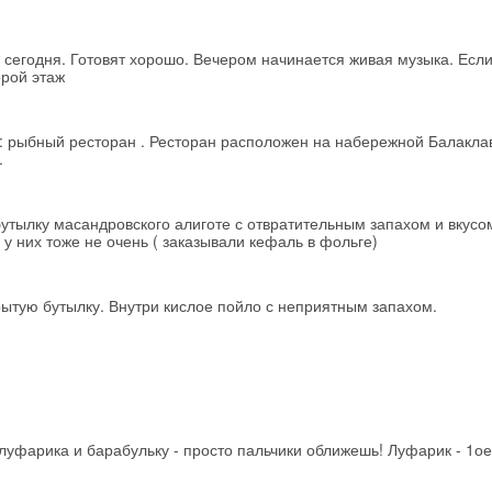
 сегодня. Готовят хорошо. Вечером начинается живая музыка. Есл
Получить промокод
орой этаж
я: рыбный ресторан . Ресторан расположен на набережной Балаклав
.
утылку масандровского алиготе с отвратительным запахом и вкусо
у них тоже не очень ( заказывали кефаль в фольге)
рытую бутылку. Внутри кислое пойло с неприятным запахом.
уфарика и барабульку - просто пальчики оближешь! Луфарик - 1ое