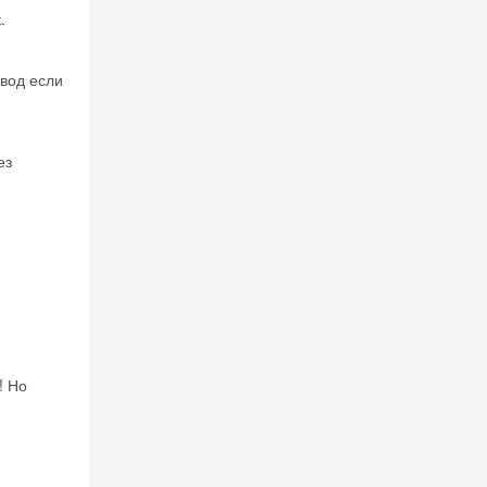
.
ывод если
ез
! Но
 на