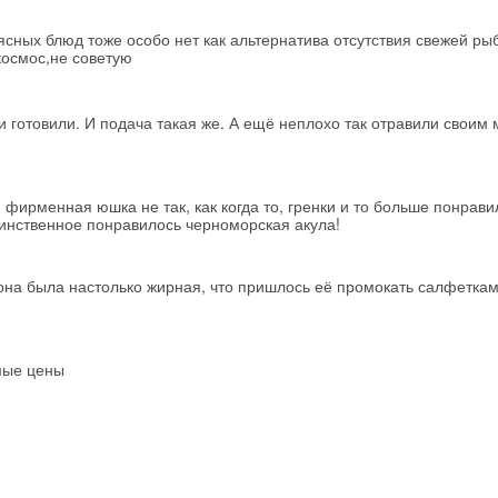
сных блюд тоже особо нет как альтернатива отсутствия свежей рыб
космос,не советую
ки готовили. И подача такая же. А ещё неплохо так отравили своим
фирменная юшка не так, как когда то, гренки и то больше понрави
динственное понравилось черноморская акула!
 она была настолько жирная, что пришлось её промокать салфетка
мые цены