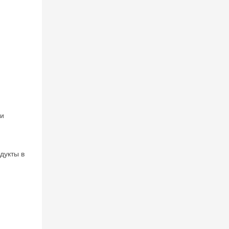
фи
дукты в