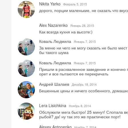
Nikita Yarko
Февраль 5, 2015
дорого, порции маленькие, не сказать что вкус
Alex Nazarenko
Январь 28, 2015
Как всегда кухня на высоте:)
Коваль Людмила
Январь 7, 2015
За меню ни чего не могу сказать не было мес
бы такого шума
Коваль Людмила
Январь 7, 2015
Пришли в расхваленное заведение и конечно п
орет и все пытаются ее перекричать
Андрей Шалаев
Декабрь 18, 2014
Бешенные цены и ничего особенного, домашня
Lera Lisichkina
Ноябрь 8, 2014
Обслужили мега быстро! 25 минут! Слопала вк
рыбой? да! ну так это же практически порт!
Alexey Antonenko
Ноябрь 7, 2014