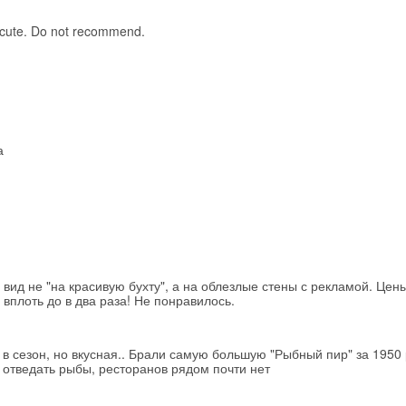
execute. Do not recommend.
а
 вид не "на красивую бухту", а на облезлые стены с рекламой. Цен
плоть до в два раза! Не понравилось.
 в сезон, но вкусная.. Брали самую большую "Рыбный пир" за 1950 
ь отведать рыбы, ресторанов рядом почти нет