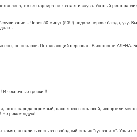
отовлена, только гарнира не хватает и соуса. Уютный ресторанчик
бслуживание... Через 50 минут (50!!!) подали первое блюдо, уху. В
 долго.
лены, но неплохи. Потрясающий персонал. В частности АЛЕНА. Б
! И чесночные гренки!!!
, поток народа огромный, пахнет как в столовой, испортили место
! Не рекомендую!
Скидка −5%
Хочешь дешевле? Оставь почту и получи промокод
первое бронирование!
хамят, пытались сесть за свободный столик-"тут занято". Ушли не