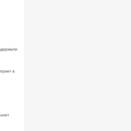
выдержали
грает а
ахнет