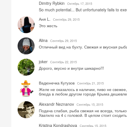
Dimitry Rybkin
Октябрь 17, 2015
So much potential... But unfortunately fails to 
Аня L.
Сентябрь 29, 2015
Это жесть
Alina
Сентябрь 29, 2015
Отличный вид на бухту. Свежая и вкусная рыб
joker
Сентябрь 22, 2015
Дорого, вкусно и внутри шикарно!!!
Вадюнечка Кутузов
Сентябрь 21, 2015
Желе не оказалось в наличии, пиво не свежее,
блюда в любом другом городе Крыма дешевле в
Alexandr Neznanov
Сентябрь 15, 2015
Подача слабая, рыба свежая не всегда, только
Хватило на 4 с головой. В целом стоит сходит
Kristina Kondrashova
Сентябрь 15, 2015