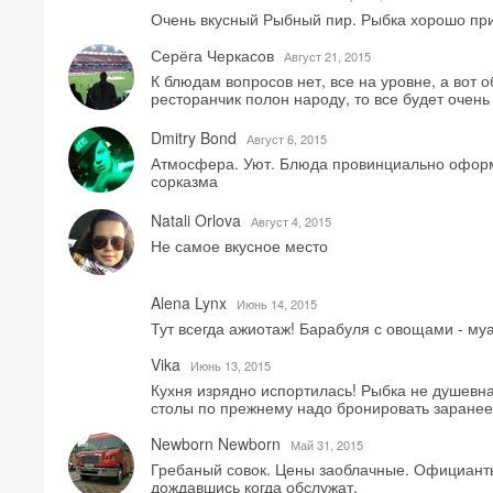
Очень вкусный Рыбный пир. Рыбка хорошо приг
Серёга Черкасов
Август 21, 2015
К блюдам вопросов нет, все на уровне, а вот о
ресторанчик полон народу, то все будет очень
Dmitry Bond
Август 6, 2015
Атмосфера. Уют. Блюда провинциально оформ
сорказма
Natali Orlova
Август 4, 2015
Не самое вкусное место
Alena Lynx
Июнь 14, 2015
Тут всегда ажиотаж! Барабуля с овощами - муа
Vika
Июнь 13, 2015
Кухня изрядно испортилась! Рыбка не душевная
столы по прежнему надо бронировать заранее
Newborn Newborn
Май 31, 2015
Гребаный совок. Цены заоблачные. Официанты 
дождавшись когда обслужат.