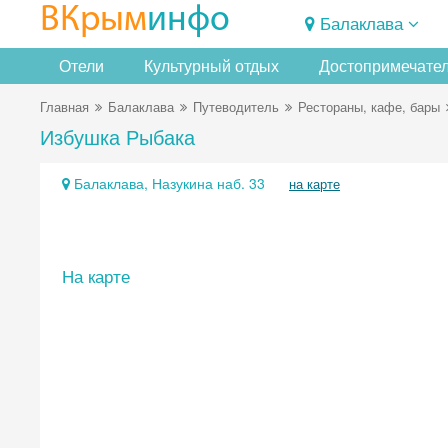
ВКрым
инфо
Балаклава
Отели
Культурный отдых
Достопримечате
Главная
Балаклава
Путеводитель
Рестораны, кафе, бары
Избушка Рыбака
Балаклава, Назукина наб. 33
на карте
На карте