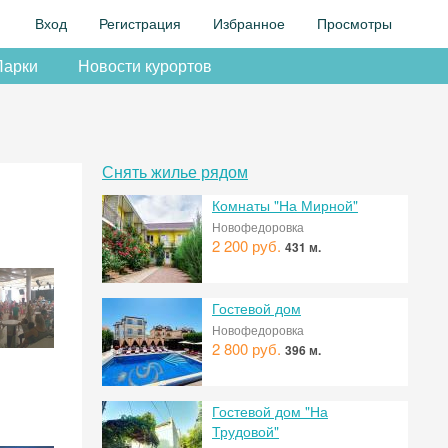
Вход
Регистрация
Избранное
Просмотры
Парки
Новости курортов
Снять жилье рядом
Комнаты "На Мирной"
Новофедоровка
2 200 руб.
431 м.
Гостевой дом
Новофедоровка
2 800 руб.
396 м.
Гостевой дом "На
Трудовой"