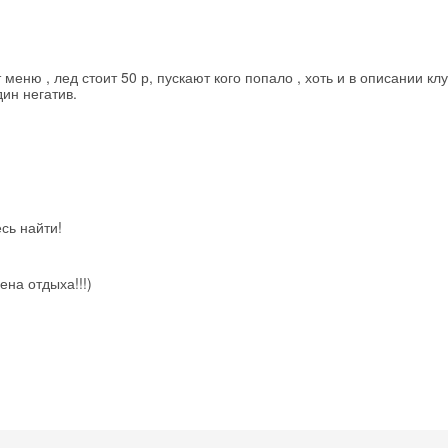
Получить промокод
ню , лед стоит 50 р, пускают кого попало , хоть и в описании клу
дин негатив.
сь найти!
на отдыха!!!)