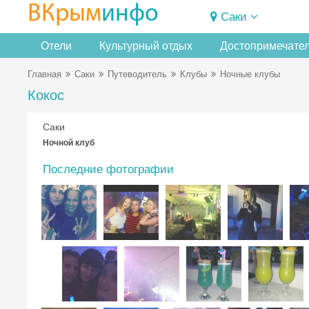
ВКрым
инфо
Саки
Отели
Культурный отдых
Достопримечате
Главная
Саки
Путеводитель
Клубы
Ночные клубы
Кокос
Саки
Ночной клуб
Последние фотографии