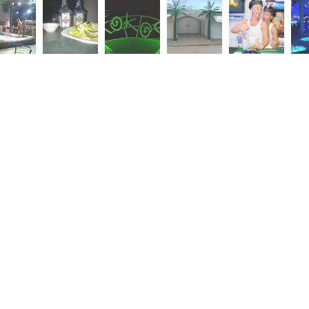
Скидка −5%
Хочешь дешевле? Оставь почту и получи промокод
первое бронирование!