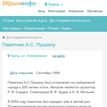
ВКрым
инфо
Керчь
Вход
Регистрация
Избранное
Просмотры
Отели
Культурный отдых
Достопримечательности
Рестораны
Развлечения
Пляжи
Парки
Достопримечательности
Памятник А.С. Пушкину
Керчь, ул. Набережная
на карте
Дата открытия:
Сентябрь 1999
Памятник А.С.Пушкину был установлен на набережной
города к 200-летию поэта. Автором является скульптор
Р. В. Сердюк. Соавторами В. Ф. Будин и А. И. Мельник.
В 2004 году памятник был украден уже в третий раз.
Правоохранители нашли скульптуру почти в целости,