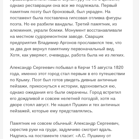
однако реставрации она все же подлежала. Первый
памятник поэту был бронзовый, был украден. На
постамент была поставлена гипсовая отливка фигуры
поэта. Но ее разбили вандалы. Третий памятник, из
алюминия, украли бомжи. Монумент восстанавливали
на местном судоремонтном заводе. Сварщик
предприятия Владимир Аргонов прославился тем, что
за два дня вернул памятнику первоначальный вид.
Хотя, как уверяют, очевидцы, работа была не из легких.
Александр Сергеевич побывал в Керчи 15 августа 1820
года, именно этот город стал первым в его путешествии
по Крыму. Поэт был готов увидеть дивные античные
пейзажи, прикоснуться к истории, вдохновиться ею,
однако ожидания его были омрачены. Город встретил
его дождливой и совсем нелетней погодой, хотя на
дворе стоял август. Не нашел Пушкин и тех античных
пейзажей, которые ему представлялись.
Памятник не совсем обычный: Александр Сергеевич,
скрестив руки на груди, задумчиво смотрит вдаль.
Надпись на постаменте гласит: «А.С. Пушкину от