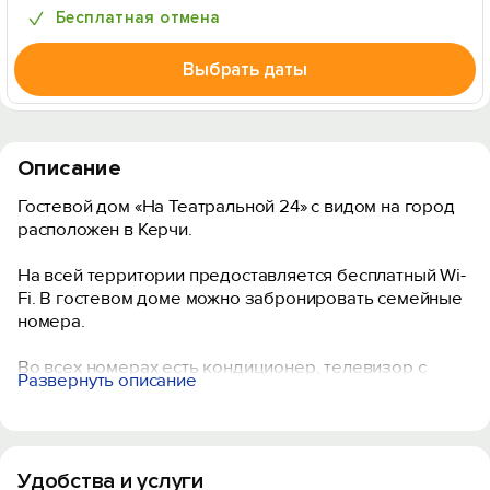
Бесплатная отмена
Выбрать даты
Описание
Гостевой дом «На Театральной 24» с видом на город
расположен в Керчи.
На всей территории предоставляется бесплатный Wi-
Fi. В гостевом доме можно забронировать семейные
номера.
Во всех номерах есть кондиционер, телевизор с
Развернуть описание
плоским экраном и кабельными каналами,
микроволновая печь, чайник, душ, фен и платяной
шкаф. Собственная ванная комната укомплектована
бесплатными туалетно-косметическими
Удобства и услуги
принадлежностями.