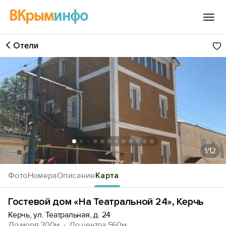
ВКрым
инфо
Отели
Войти
Избранное
История просмотра
Добавить свой объект
1
/12
Фото
Номера
Описание
Карта
Гостевой дом «На Театральной 24», Керчь
Керчь, ул. Театральная, д. 24
До моря 200м
До центра 560м