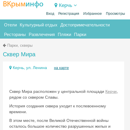
ВКрым
инфо
Керчь
Вход
Регистрация
Избранное
Просмотры
Отели
Культурный отдых
Достопримечательности
Рестораны
Развлечения
Пляжи
Парки
Парки, скверы
Сквер Мира
Керчь, ул. Ленина
на карте
Сквер Мира расположен у центральной площади
Керчи
,
рядом со сквером Славы.
История создания сквера уходит к послевоенному
времени.
В этом месте, после Великой Отечественной войны
осталось большое количество разрушенных жилых и