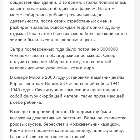
общественных зданий. В то время, страна поднималась
за счет энтузиазма победившего фашизм. На этом
месте собирались рабочие различных видов
деятельности, после своих отработанных смен, и
разбирали завалы, освобождая территорию под зону
отдыха. После этого было завезено большое количество
земли и были высажены деревья и цветы.
За три послевоенных года было потрачено 3000000
человеко-часов на облагораживание сквера. Сквер
получил название «Мира» потому, что советский
человек испытав ужас войны хотел мира.
В сквере Мира в 2003 году установили памятник детям
Керчи - жертвам Великой Отечественной войны 1941–
1945 годов. Скульптурная композиция представляет
собой фигуру скорбящей матери, тесно прижимающей
к себе ребёнка.
В сквере построили фонтан. По периметру были
высажены декоративные растения. Большое количество
розовых кустов, бересклет и можжевельник казацкий.
Кроме того посадили каштаны, рябину, японскую айву.
Газоны были заново засеяны травой.