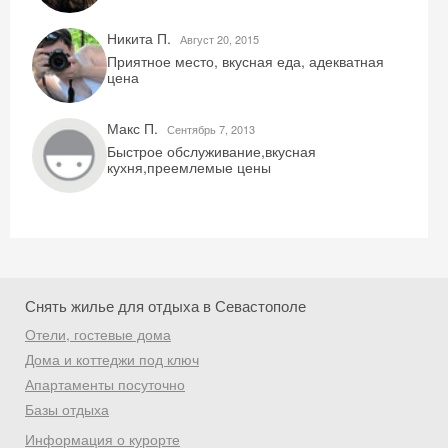
Никита П.
Август 20, 2015
Приятное место, вкусная еда, адекватная
цена
Макс П.
Сентябрь 7, 2013
Быстрое обслуживание,вкусная
Скидка −5%
кухня,преемлемые цены
Хочешь дешевле? Оставь почту и получи
промокод на первое бронирование!
Снять жилье для отдыха в Севастополе
Получить промокод
Отели, гостевые дома
Дома и коттеджи под ключ
Апартаменты посуточно
Базы отдыха
Информация о курорте