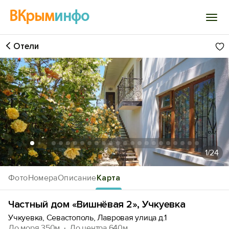
ВКрым
инфо
Отели
Войти
Избранное
История просмотра
Добавить свой объект
1
/24
Фото
Номера
Описание
Карта
Частный дом «Вишнёвая 2», Учкуевка
Учкуевка, Севастополь, Лавровая улица д.1
До моря 350м
До центра 640м