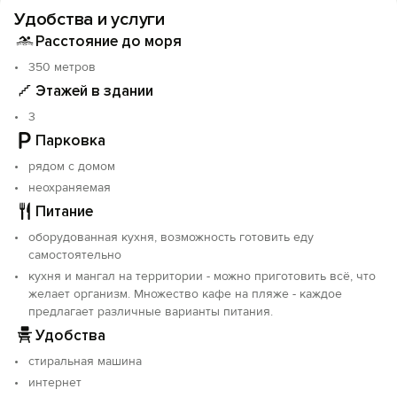
Кондиционеры и вентиляторы кондиционируют и
Удобства и услуги
вентилируют.
Для каждой комнаты - своё место на свежем воздухе,
Расстояние до моря
качели, столы-стулья.
350 метров
Зелень и цветы дарят наслаждение вечерней
Этажей в здании
прохладой тенистого дворика.
Двухкомнатный номер на втором этаже –
3
апартаменты для четверых, с кухней – столовой на
Парковка
светлой веранде с балконом и прекрасным видом на
рядом с домом
зелень парка.
Cовременная мебель даёт Вам отдых после
неохраняемая
длительной экскурсии или долгого лежания на пляже
Питание
Санузлы - горячая вода круглосуточно.
оборудованная кухня, возможность готовить еду
Кухня на территории - газовая плита, чайник,
самостоятельно
необходимая посуда и столовые приборы,
кухня и мангал на территории - можно приготовить всё, что
микроволновая печь, тостер и бутербродница.
желает организм. Множество кафе на пляже - каждое
Вопросы и пожелания - по телефону, электронной
предлагает различные варианты питания.
почте, Viber, WhatsApp, Telegram, Одноклассники,
Удобства
вКонтакте.
стиральная машина
интернет