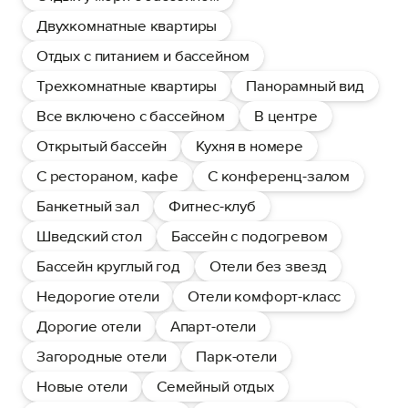
Двухкомнатные квартиры
Отдых с питанием и бассейном
Трехкомнатные квартиры
Панорамный вид
Все включено с бассейном
В центре
Открытый бассейн
Кухня в номере
С рестораном, кафе
С конференц-залом
Банкетный зал
Фитнес-клуб
Шведский стол
Бассейн с подогревом
Бассейн круглый год
Отели без звезд
Недорогие отели
Отели комфорт-класс
Дорогие отели
Апарт-отели
Загородные отели
Парк-отели
Новые отели
Семейный отдых