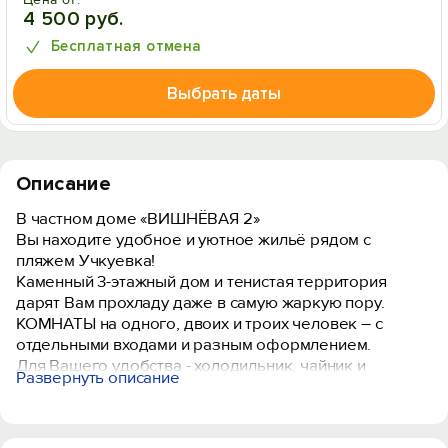
4 500 руб.
Бесплатная отмена
Выбрать даты
Описание
В частном доме «ВИШНЁВАЯ 2»
Вы находите удобное и уютное жильё рядом с
пляжем Учкуевка!
Каменный 3-этажный дом и тенистая территория
дарят Вам прохладу даже в самую жаркую пору.
КОМНАТЫ на одного, двоих и троих человек – с
отдельными входами и разным оформлением.
Для Вашего удобства - холодильник, чайник и
Развернуть описание
телевизор, работают во всех номерах.
Wi-Fi поможет подразнить друзей Вашими
радостными фото.