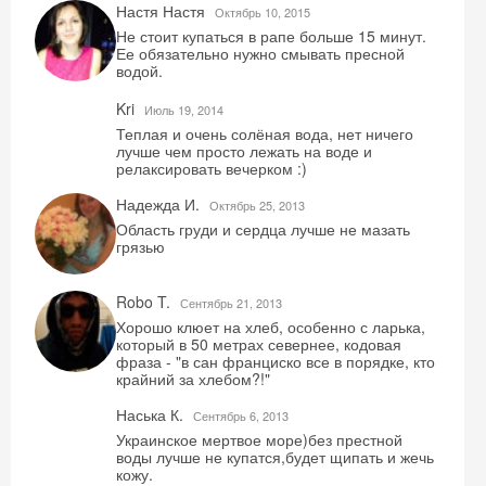
Настя Настя
Октябрь 10, 2015
Не стоит купаться в рапе больше 15 минут.
Скидка −5%
Ее обязательно нужно смывать пресной
водой.
Хочешь дешевле? Оставь почту и получи
Kri
Июль 19, 2014
промокод на первое бронирование!
Теплая и очень солёная вода, нет ничего
лучше чем просто лежать на воде и
релаксировать вечерком :)
Надежда И.
Октябрь 25, 2013
Получить промокод
Область груди и сердца лучше не мазать
грязью
Robo T.
Сентябрь 21, 2013
Хорошо клюет на хлеб, особенно с ларька,
который в 50 метрах севернее, кодовая
фраза - "в сан франциско все в порядке, кто
крайний за хлебом?!"
Наська К.
Сентябрь 6, 2013
Украинское мертвое море)без престной
воды лучше не купатся,будет щипать и жечь
кожу.