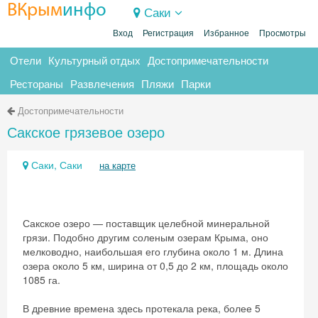
ВКрым
инфо
Саки
Вход
Регистрация
Избранное
Просмотры
Отели
Культурный отдых
Достопримечательности
Рестораны
Развлечения
Пляжи
Парки
Достопримечательности
Сакское грязевое озеро
Саки, Саки
на карте
Сакское озеро — поставщик целебной минеральной
грязи. Подобно другим соленым озерам Крыма, оно
мелководно, наибольшая его глубина около 1 м. Длина
озера около 5 км, ширина от 0,5 до 2 км, площадь около
1085 га.
В древние времена здесь протекала река, более 5