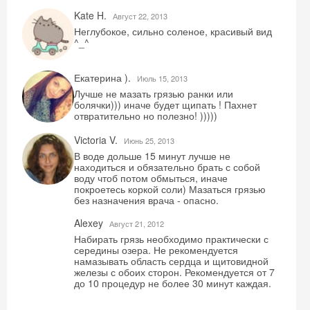
Kate H.
Август 22, 2013
Неглубокое, сильно соленое, красивый вид
^_^
Екатерина ).
Июль 15, 2013
Лучше не мазать грязью ранки или
болячки))) иначе будет щипать ! Пахнет
отвратительно но полезно! )))))
Victoria V.
Июнь 25, 2013
В воде дольше 15 минут лучше не
находиться и обязательно брать с собой
воду чтоб потом обмыться, иначе
покроетесь коркой соли) Мазаться грязью
без назначения врача - опасно.
Alexey
Август 21, 2012
Набирать грязь необходимо практически с
середины озера. Не рекомендуется
намазывать область сердца и щитовидной
железы с обоих сторон. Рекомендуется от 7
до 10 процедур не более 30 минут каждая.