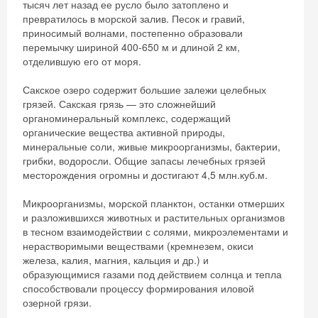
тысяч лет назад ее русло было затоплено и
превратилось в морской залив. Песок и гравий,
приносимый волнами, постепенно образовали
перемычку шириной 400-650 м и длиной 2 км,
отделившую его от моря.
Сакское озеро содержит большие залежи целебных
грязей. Сакская грязь — это сложнейший
органоминеральный комплекс, содержащий
органические вещества активной природы,
минеральные соли, живые микроорганизмы, бактерии,
грибки, водоросли. Общие запасы лечебных грязей
месторождения огромны и достигают 4,5 млн.куб.м.
Микроорганизмы, морской планктон, останки отмерших
и разложившихся животных и растительных организмов
в тесном взаимодействии с солями, микроэлементами и
нерастворимыми веществами (кремнезем, окиси
железа, калия, магния, кальция и др.) и
образующимися газами под действием солнца и тепла
способствовали процессу формирования иловой
озерной грязи.