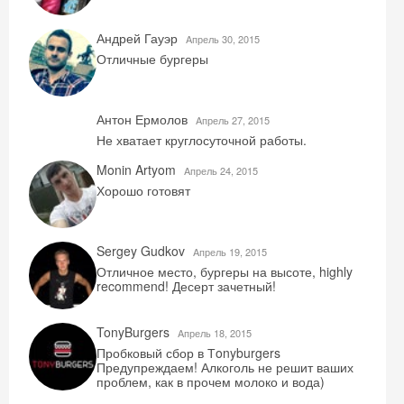
Андрей Гауэр
Aпрель 30, 2015
Отличные бургеры
Антон Ермолов
Aпрель 27, 2015
Не хватает круглосуточной работы.
Monin Artyom
Aпрель 24, 2015
Хорошо готовят
Sergey Gudkov
Aпрель 19, 2015
Отличное место, бургеры на высоте, highly
recommend! Десерт зачетный!
TonyBurgers
Aпрель 18, 2015
Пробковый сбор в Тonyburgers
Скидка −5%
Предупреждаем! Алкоголь не решит ваших
проблем, как в прочем молоко и вода)
Хочешь дешевле? Оставь почту и получи