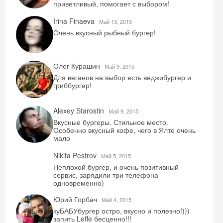
приветливый, помогает с выбором!
Irina Finaeva
Май 13, 2015
Очень вкусный рыбный бургер!
Олег Курашин
Май 9, 2015
Для веганов на выбор есть веджибургер и
гриббургер!
Alexey Starostin
Май 9, 2015
Вкусные бургеры. Стильное место.
Особенно вкусный кофе, чего в Ялте очень
мало
Nikita Pestrov
Май 5, 2015
Неплохой бургер, и очень позитивный
сервис, зарядили три телефона
одновременно)
Юрий Горбач
Май 4, 2015
куБАБУбургер остро, вкусно и полезно!)))
запить Leffe бесценно!!!