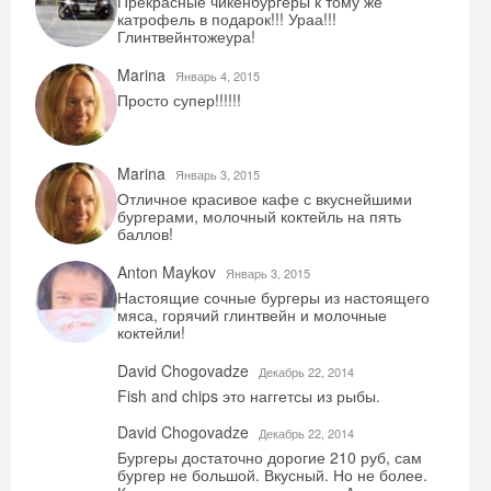
Прекрасные чикенбургеры к тому же
катрофель в подарок!!! Ураа!!!
Глинтвейнтожеура!
Marina
Январь 4, 2015
Просто супер!!!!!!
Marina
Январь 3, 2015
Отличное красивое кафе с вкуснейшими
бургерами, молочный коктейль на пять
баллов!
Anton Maykov
Январь 3, 2015
Настоящие сочные бургеры из настоящего
мяса, горячий глинтвейн и молочные
коктейли!
David Chogovadze
Декабрь 22, 2014
Fish and chips это наггетсы из рыбы.
David Chogovadze
Декабрь 22, 2014
Бургеры достаточно дорогие 210 руб, сам
бургер не большой. Вкусный. Но не более.