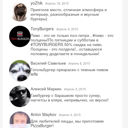
yoZhik
Aпрель 18, 2015
промокод на первое бронирование!
Приятное место, отличная атмосфера и
интерьер, разнообразные и вкусные
бургеры)
TonyBurgers
Aпрель 9, 2015
Получить промокод
Пиво - это не только пол-литра , #пиво - это
полцены!По пятницам и субботам в
#TONYBURGERS 50% скидка на пиво.
Полцены - это полдела!...оставшуюся
половину доделаете в понедельник!
Василий Савельев
Aпрель 8, 2015
Гогольбургер прекрасен с темным пивом
leffe
Алексей Маркин
Aпрель 5, 2015
Гамбургер с барашком просто супер,
наггетсы в кляре, непривычно, но вкусно!
Anton Maykov
Aпрель 4, 2015
Для любителей пиццы, мы приготовим
PizzaBurger!