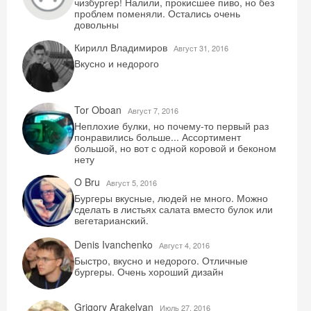
чизбургер! Налили, прокисшее пиво, но без
проблем поменяли. Остались очень
довольны
Кирилл Владимиров
Август 31, 2016
Вкусно и недорого
Tor Oboan
Август 7, 2016
Неплохие булки, но почему-то первый раз
понравились больше... Ассортимент
большой, но вот с одной коровой и беконом
нету
O Bru
Август 5, 2016
Бургеры вкусные, людей не много. Можно
сделать в листьях салата вместо булок или
вегетарианский.
Denis Ivanchenko
Август 4, 2016
Быстро, вкусно и недорого. Отличные
бургеры. Очень хороший дизайн
Grigory Arakelyan
Июль 27, 2016