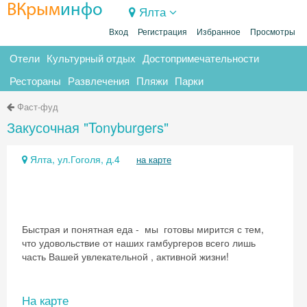
ВКрым
инфо
Ялта
Вход
Регистрация
Избранное
Просмотры
Отели
Культурный отдых
Достопримечательности
Рестораны
Развлечения
Пляжи
Парки
Фаст-фуд
Закусочная "Tonyburgers"
Ялта, ул.Гоголя, д.4
на карте
Быстрая и понятная еда - мы готовы мирится с тем,
что удовольствие от наших гамбургеров всего лишь
часть Вашей увлекательной , активной жизни!
На карте