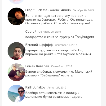
Oleg "Fuck the Swarm" Anurin
Октябрь 19, 2015
Вот это же надо так эстетику построить
просто на бургерах. Ребята. Отлияная еда.
Отличная работа. Спасибо. Было вкусно!
Сергей
Сентябрь 25, 2015
полцарства и коня за бургер от Tonyburgers
Евгений Ффффф
Сентябрь 13, 2015
Бургеры худшие что я когда либо Ел,
пирожок на рынке и тот вкуснее в разыыы
Роман Ковалев
Сентябрь 1, 2015
Бургер слабоват, к сожалению. Маленький
размер и "бабушкина" котлета.
Kirill Burlakov
Август 27, 2015
Вообще есть невозможно полиции
маленькие булки резиновые гадость