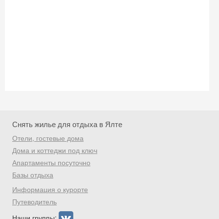
Скидка −5%
Хочешь дешевле? Оставь почту и получи
промокод на первое бронирование!
Снять жилье для отдыха в Ялте
Отели, гостевые дома
Получить промокод
Дома и коттеджи под ключ
Апартаменты посуточно
Базы отдыха
Информация о курорте
Путеводитель
Наши группы: