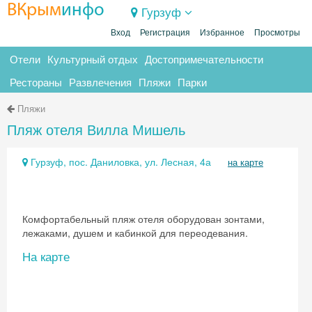
ВКрым
инфо
Гурзуф
Вход
Регистрация
Избранное
Просмотры
Отели
Культурный отдых
Достопримечательности
Рестораны
Развлечения
Пляжи
Парки
Пляжи
Пляж отеля Вилла Мишель
Гурзуф, пос. Даниловка, ул. Лесная, 4а
на карте
Комфортабельный пляж отеля оборудован зонтами,
лежаками, душем и кабинкой для переодевания.
На карте