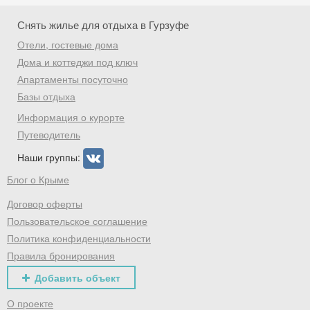
Скидка −5%
Снять жилье для отдыха в Гурзуфе
Хочешь дешевле? Оставь почту и получи
Отели, гостевые дома
промокод на первое бронирование!
Дома и коттеджи под ключ
Апартаменты посуточно
Базы отдыха
Информация о курорте
Получить промокод
Путеводитель
Наши группы:
Блог о Крыме
Договор оферты
Пользовательское соглашение
Политика конфиденциальности
Правила бронирования
Добавить объект
О проекте