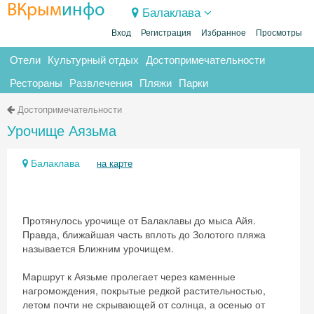
ВКрым
инфо
Балаклава
Вход
Регистрация
Избранное
Просмотры
Отели
Культурный отдых
Достопримечательности
Рестораны
Развлечения
Пляжи
Парки
Достопримечательности
Урочище Аязьма
Балаклава
на карте
Протянулось урочище от Балаклавы до мыса Айя.
Правда, ближайшая часть вплоть до Золотого пляжа
называется Ближним урочищем.
Маршрут к Аязьме пролегает через каменные
нагромождения, покрытые редкой растительностью,
летом почти не скрывающей от солнца, а осенью от