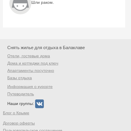
Шли раком.
Скидка −5%
Хочешь дешевле? Оставь почту и получи
промокод на первое бронирование!
Снять жилье для отдыха в Балаклаве
Отели, гостевые дома
Дома и коттеджи под ключ
Апартаменты посуточно
Получить промокод
Базы отдыха
Информация о курорте
Путеводитель
Наши группы:
Блог о Крыме
Договор оферты
Пользовательское соглашение