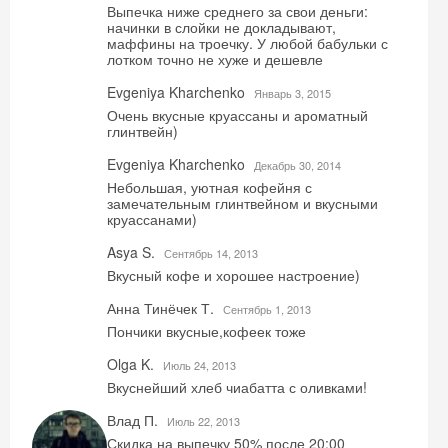
Выпечка ниже среднего за свои деньги:
начинки в слойки не докладывают,
маффины на троечку. У любой бабульки с
лотком точно не хуже и дешевле
Evgeniya Kharchenko
Январь 3, 2015
Очень вкусные круассаны и ароматный
глинтвейн)
Evgeniya Kharchenko
Декабрь 30, 2014
Небольшая, уютная кофейня с
замечательным глинтвейном и вкусными
круассанами)
Asya S.
Сентябрь 14, 2013
Вкусный кофе и хорошее настроение)
Анна Тинёчек Т.
Сентябрь 1, 2013
Пончики вкусные,кофеек тоже
Olga K.
Июль 24, 2013
Вкуснейший хлеб чиабатта с оливками!
Влад П.
Июль 22, 2013
Скидка на выпечку 50% после 20:00