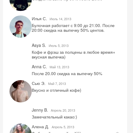
Илья С.
Июль 14, 2013
Скидка −5%
Булочная работает с 9:00 до 21:00. После
20:00 скидка на выпечку 50% центов.
Хочешь дешевле? Оставь почту и получи
промокод на первое бронирование!
Asya S.
Июль 5, 2013
Кофе и фрэш за полцены в любое время+
вкусная выпечка)
Anna C.
Май 13, 2013
Получить промокод
После 20.00 скидка на выпечку 50%
Сью Э.
Май 7, 2013
Вкусно и отличный кофе)
Jenny B.
Aпрель 20, 2013
Замечательный какао:)
Алена Д.
Aпрель 5, 2013