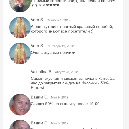
Любимый зеленый чай))) солнечная сенча☀
☀☀☀☀❤❤❤❤
Vera S.
Октябрь 1, 2012
A еще тут живет наглый красивый воробей,
которого знают все посетители :)
Vera S.
Сентябрь 19, 2012
Очень вкусные пончики!
Valentina S.
Август 28, 2012
Самая вкусная и свежая выпечка в Ялте. За
час до закрытия скидка на булочки - 50%.
Есть wi-fi.
Вадим С.
Май 9, 2012
Скидка 50% на выпечку после 19-00
Вадим С.
Май 5, 2012