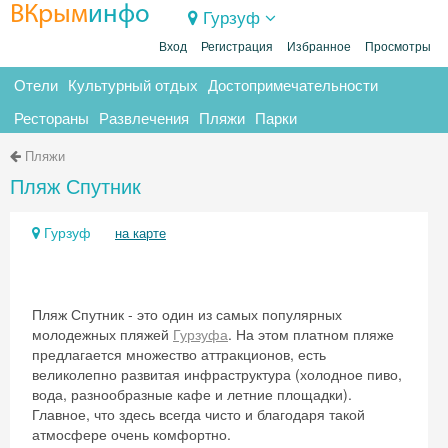
ВКрым
инфо
Гурзуф
Вход
Регистрация
Избранное
Просмотры
Отели
Культурный отдых
Достопримечательности
Рестораны
Развлечения
Пляжи
Парки
Пляжи
Пляж Спутник
Гурзуф
на карте
Пляж Спутник - это один из самых популярных
молодежных пляжей
Гурзуфа
. На этом платном пляже
предлагается множество аттракционов, есть
великолепно развитая инфраструктура (холодное пиво,
вода, разнообразные кафе и летние площадки).
Главное, что здесь всегда чисто и благодаря такой
атмосфере очень комфортно.