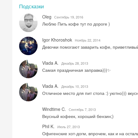
Подсказки
Oleg
Сентябрь 19, 2016
Люблю Пить кофе тут по дороге )
Igor Khoroshok
Ноябрь 22, 2014
Девочки помогают заварить кофе, приветливы
Vlada A.
Декабрь 28, 2013
Самая праздничная заправка)))✨
Vlada A.
Декабрь 10, 2013
Отличное место для пит стопа :) уютно))) вкус
Windtime C.
Сентябрь 7, 2013
Вкусный кофеек, хороший бензин;)
Phil K.
Июль 27, 2013
Офигенские хот-догм, впрочем, как и на остал