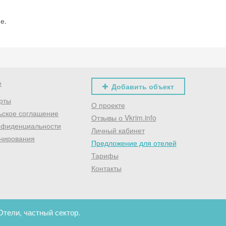
е.
е
Добавить объект
рты
О проекте
ьское соглашение
Отзывы о Vkrim.info
нфиденциальности
Личный кабинет
нирования
Предложение для отелей
Тарифы
Контакты
Отели, частный сектор.