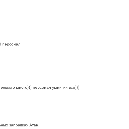
Получить промокод
й персонал!
ненького много))) персонал умнички все)))
ьных заправках Атан.