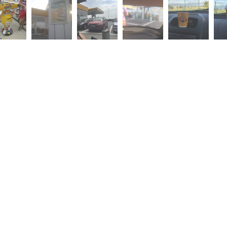
Скидка −5%
Хочешь дешевле? Оставь почту и получи промокод
первое бронирование!