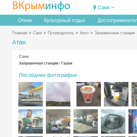
ВКрым
инфо
Саки
Отели
Культурный отдых
Достопримечате
Главная
Саки
Путеводитель
Авто
Заправочные станции
Атан
Саки
Заправочная станция / Гараж
Последние фотографии