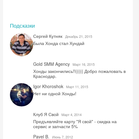
Подсказки
Скидка −5%
Сергей Кутняк
Декабрь 21, 2015
Была Хонда стал Хундай
Хочешь дешевле? Оставь почту и получи
промокод на первое бронирование!
Gold SMM Agency
Mарт 16, 2015
Хонды закончились!!((((( Добро пожаловать в
Краснодар.
Получить промокод
Igor Khoroshok
Mарт 11, 2015
Нет ни одной Хонды!
Клуб Я Свой
Mарт 4, 2014
Предъявляйте карту "Я свой" - скидка на
сервис и запчасти 5%
Pavel B.
Июнь 7, 2012