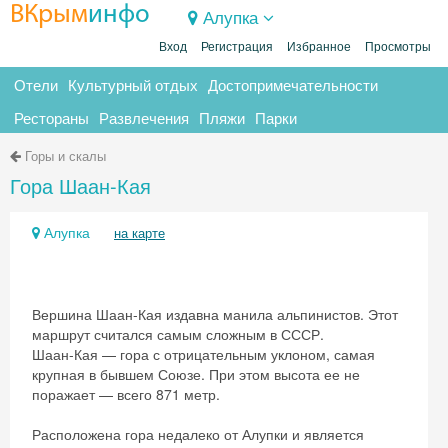
ВКрым
инфо
Алупка
Вход
Регистрация
Избранное
Просмотры
Отели
Культурный отдых
Достопримечательности
Рестораны
Развлечения
Пляжи
Парки
Горы и скалы
Гора Шаан-Кая
Алупка
на карте
Вершина Шаан-Кая издавна манила альпинистов. Этот
маршрут считался самым сложным в СССР.
Шаан-Кая — гора с отрицательным уклоном, самая
крупная в бывшем Союзе. При этом высота ее не
поражает — всего 871 метр.
Расположена гора недалеко от Алупки и является