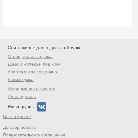
Скидка −5%
Хочешь дешевле? Оставь почту и получи
промокод на первое бронирование!
Снять жилье для отдыха в Алупке
Отели, гостевые дома
Дома и коттеджи под ключ
Апартаменты посуточно
Получить промокод
Базы отдыха
Информация о курорте
Путеводитель
Наши группы:
Блог о Крыме
Договор оферты
Пользовательское соглашение