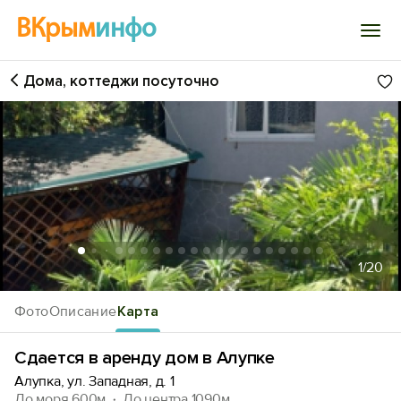
ВКрым
инфо
Дома, коттеджи посуточно
Войти
Избранное
История просмотра
Добавить свой объект
1
/20
Фото
Описание
Карта
Сдается в аренду дом в Алупке
Алупка, ул. Западная, д. 1
До моря 600м
До центра 1090м