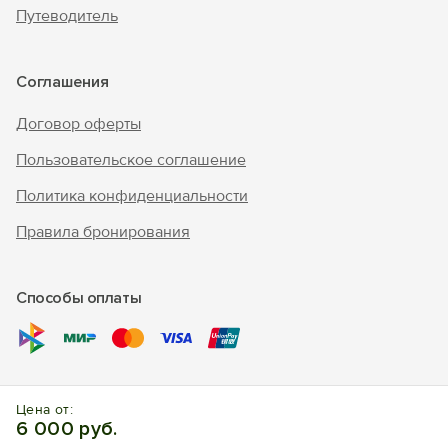
Путеводитель
Соглашения
Договор оферты
Пользовательское соглашение
Политика конфиденциальности
Правила бронирования
Способы оплаты
© 2010 - 2026 "В Крым - инфо"
Цена от:
Отдых в Алупке. Отели, апартаменты, частный сектор.
6 000 руб.