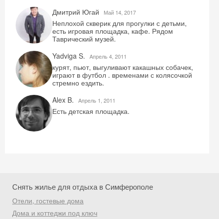
Дмитрий Югай
Май 14, 2017
Неплохой скверик для прогулки с детьми,
есть игровая площадка, кафе. Рядом
Таврический музей.
Yadviga S.
Aпрель 4, 2011
курят, пьют, выгуливают какашных собачек,
играют в футбол . временами с колясочкой
стремно ездить.
Скидка −5%
Alex B.
Aпрель 1, 2011
Есть детская площадка.
Хочешь дешевле? Оставь почту и получи
промокод на первое бронирование!
Получить промокод
Снять жилье для отдыха в Симферополе
Отели, гостевые дома
Дома и коттеджи под ключ