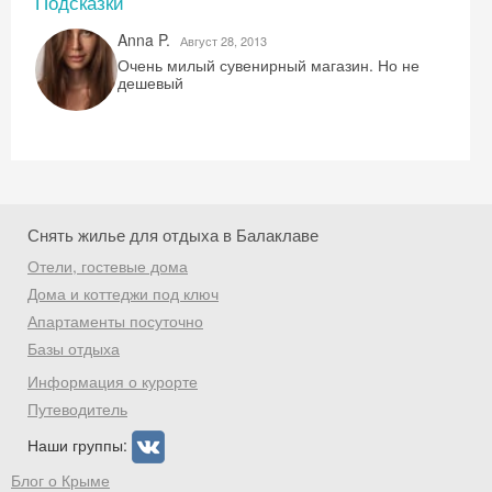
Подсказки
Anna P.
Август 28, 2013
Очень милый сувенирный магазин. Но не
дешевый
Скидка −5%
Хочешь дешевле? Оставь почту и получи
промокод на первое бронирование!
Снять жилье для отдыха в Балаклаве
Отели, гостевые дома
Дома и коттеджи под ключ
Получить промокод
Апартаменты посуточно
Базы отдыха
Информация о курорте
Путеводитель
Наши группы:
Блог о Крыме