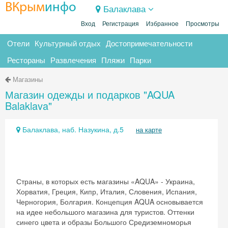
ВКрым
инфо
Балаклава
Вход
Регистрация
Избранное
Просмотры
Отели
Культурный отдых
Достопримечательности
Рестораны
Развлечения
Пляжи
Парки
Магазины
Магазин одежды и подарков "AQUA
Balaklava"
Балаклава, наб. Назукина, д.5
на карте
Страны, в которых есть магазины «AQUA» - Украина,
Хорватия, Греция, Кипр, Италия, Словения, Испания,
Черногория, Болгария. Концепция AQUA основывается
на идее небольшого магазина для туристов. Оттенки
синего цвета и образы Большого Средиземноморья