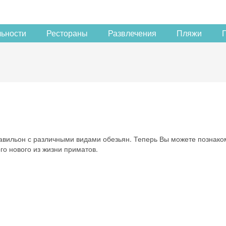
льности
Рестораны
Развлечения
Пляжи
авильон с различными видами обезьян. Теперь Вы можете познако
го нового из жизни приматов.