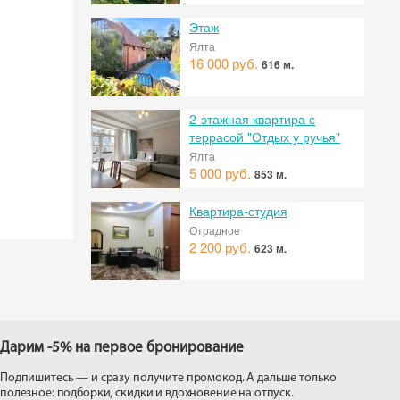
Этаж
Ялта
16 000 руб.
616 м.
2-этажная квартира с
террасой "Отдых у ручья"
Ялта
5 000 руб.
853 м.
Квартира-студия
Отрадное
2 200 руб.
623 м.
Дарим -5% на первое бронирование
Подпишитесь — и сразу получите промокод. А дальше только
полезное: подборки, скидки и вдохновение на отпуск.