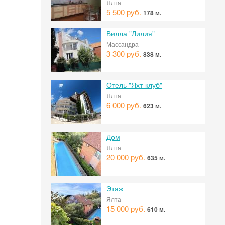
Ялта
5 500 руб.
178 м.
Вилла "Лилия"
Массандра
3 300 руб.
838 м.
Отель "Яхт-клуб"
Ялта
6 000 руб.
623 м.
Дом
Ялта
 на
20 000 руб.
635 м.
Этаж
Ялта
15 000 руб.
610 м.