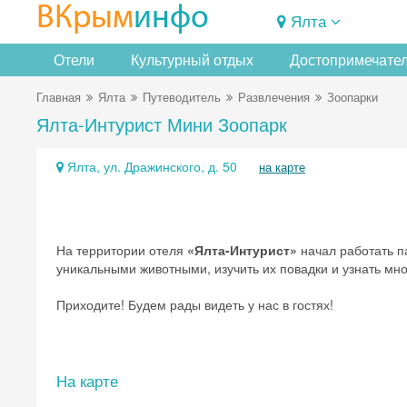
ВКрым
инфо
Ялта
Отели
Культурный отдых
Достопримечате
Главная
Ялта
Путеводитель
Развлечения
Зоопарки
Ялта-Интурист Мини Зоопарк
Ялта, ул. Дражинского, д. 50
на карте
На территории отеля
«Ялта-Интурист»
начал работать п
уникальными животными, изучить их повадки и узнать мно
Приходите! Будем рады видеть у нас в гостях!
На карте