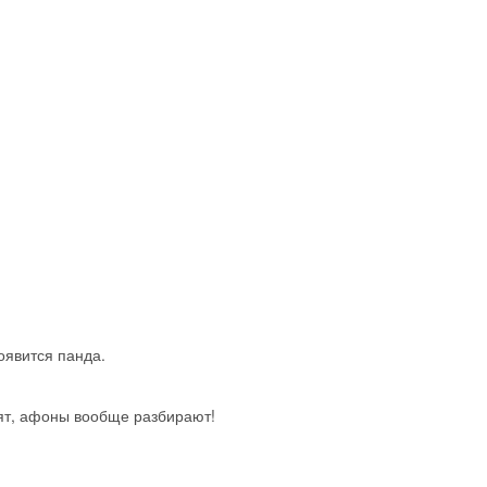
Скидка −5%
Хочешь дешевле? Оставь почту и получи промокод
первое бронирование!
оявится панда.
рят, афоны вообще разбирают!
Получить промокод