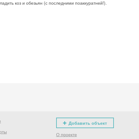
адить коз и обезьян (с последними поаккуратней!).
е
Добавить объект
рты
О проекте