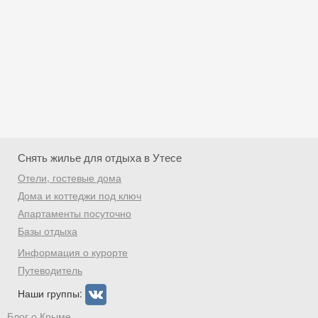
Снять жилье для отдыха в Утесе
Отели, гостевые дома
Дома и коттеджи под ключ
Апартаменты посуточно
Базы отдыха
Скидка −5%
Информация о курорте
Хочешь дешевле? Оставь почту и получи
Путеводитель
промокод на первое бронирование!
Наши группы:
Блог о Крыме