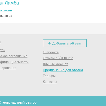
ан Ламбат
Хочешь дешевле? Оставь почту и получи промокод
первое бронирование!
на карте
883-88-03
Получить промокод
е
Добавить объект
рты
О проекте
ьское соглашение
Отзывы о Vkrim.info
нфиденциальности
Личный кабинет
нирования
Предложение для отелей
Тарифы
Контакты
Отели, частный сектор.