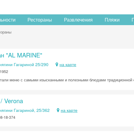
льности
Рестораны
Развлечения
Пляжи
тораны
ан "AL MARINE"
Княгини Гагариной 25/290
на карте
1952
тали меню с самыми изысканными и полезными блюдами традиционной е
/ Verona
Княгини Гагариной, 25/362
на карте
08-18-374
Скидка −5%