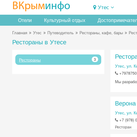
ВКрым
инфо
Утес
Отели
Культурный отдых
Достопримечате
Главная
Утес
Путеводитель
Рестораны, кафе, бары
Рес
Рестораны в Утесе
Рестор
Рестораны
3
Утес, ул. 
+7978750
Мы разрабо
Верона 
Утес, ул. 
+7 (978) 
Ресторан