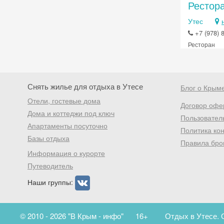
Рестор
Утес
+7 (978) 
Ресторан
Снять жилье для отдыха в Утесе
Блог о Крым
Отели, гостевые дома
Договор офе
Дома и коттеджи под ключ
Пользовател
Апартаменты посуточно
Политика ко
Базы отдыха
Правила бро
Информация о курорте
Путеводитель
Наши группы:
© 2010 - 2026 "В Крым - инфо"
16+
Отдых в Утесе. 