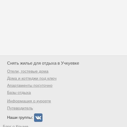
Снять жилье для отдыха в Учкуевке
Отели, гостевые дома
Дома и коттеджи под ключ
Апартаменты посуточно
Базы отдыха
Скидка −5%
Информация о курорте
Хочешь дешевле? Оставь почту и получи
Путеводитель
промокод на первое бронирование!
Наши группы:
Блог о Крыме